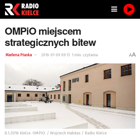
OMPiO miejscem
strategicznych bitew
A
1 min. czytania
A
Marlena Płaska
2016-01-09 09:13
8.1.2016 Kielce. OMPiO. / Wojciech Habdas / Radio Kielce