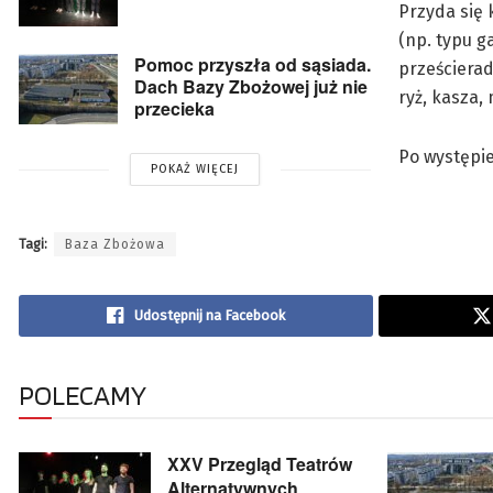
Przyda się 
(np. typu g
Pomoc przyszła od sąsiada.
prześcierad
Dach Bazy Zbożowej już nie
ryż, kasza,
przecieka
Po występie
POKAŻ WIĘCEJ
Tagi:
Baza Zbożowa
Udostępnij na Facebook
POLECAMY
XXV Przegląd Teatrów
Alternatywnych