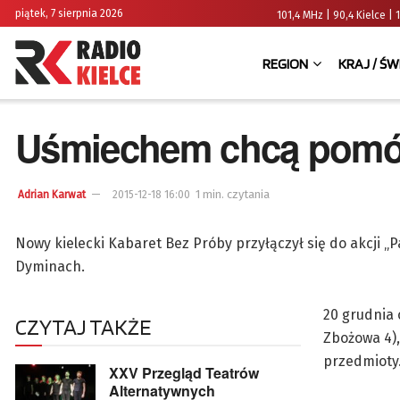
piątek, 7 sierpnia 2026
101,4 MHz | 90,4 Kielce
REGION
KRAJ / ŚW
Uśmiechem chcą pomó
1 min. czytania
Adrian Karwat
2015-12-18 16:00
Nowy kielecki Kabaret Bez Próby przyłączył się do akcji 
Dyminach.
20 grudnia 
CZYTAJ TAKŻE
Zbożowa 4),
przedmioty
XXV Przegląd Teatrów
Alternatywnych