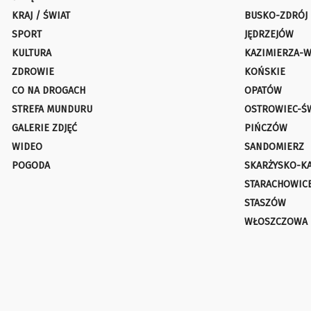
KRAJ / ŚWIAT
BUSKO-ZDRÓJ
SPORT
JĘDRZEJÓW
KULTURA
KAZIMIERZA-W
ZDROWIE
KOŃSKIE
CO NA DROGACH
OPATÓW
STREFA MUNDURU
OSTROWIEC-Ś
GALERIE ZDJĘĆ
PIŃCZÓW
WIDEO
SANDOMIERZ
POGODA
SKARŻYSKO-K
STARACHOWIC
STASZÓW
WŁOSZCZOWA