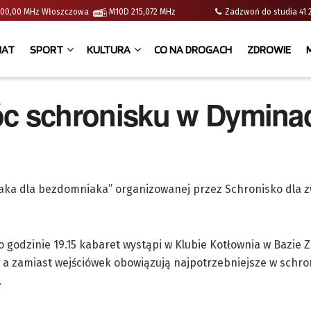
 | 100,00 MHz Włoszczowa
M10D 215,072 MHz
Zadzwoń do studia 
IAT
SPORT
KULTURA
CO NA DROGACH
ZDROWIE
c schronisku w Dymina
„Paka dla bezdomniaka” organizowanej przez Schronisko dla z
o godzinie 19.15 kabaret wystąpi w Klubie Kotłownia w Bazie Z
 a zamiast wejściówek obowiązują najpotrzebniejsze w schro
.