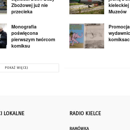
Zbożowej już nie
kieleckie
przecieka
Muzeów
Monografia
Promocja
poświęcona
wydawnic
pierwszym twórcom
komiksac
komiksu
POKAŻ WIĘCEJ
I LOKALNE
RADIO KIELCE
RAMÓWKA