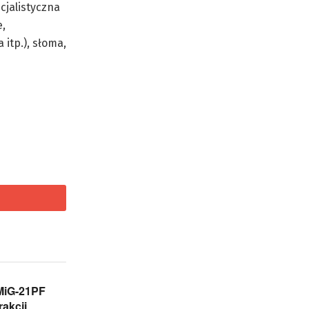
cjalistyczna
e,
 itp.), słoma,
MiG-21PF
rakcji