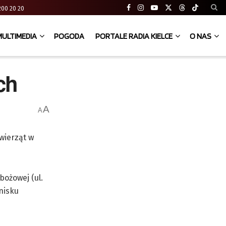
41 200 20 20
MULTIMEDIA
POGODA
PORTALE RADIA KIELCE
O NAS
ch
A
A
wierząt w
bożowej (ul.
nisku