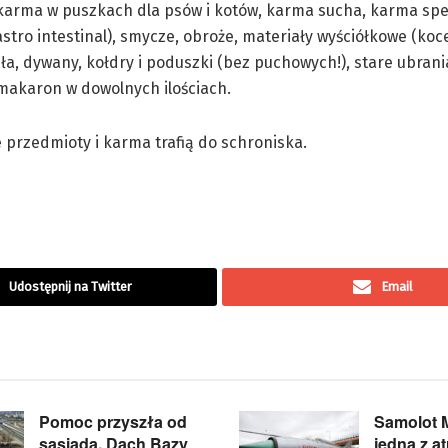
karma w puszkach dla psów i kotów, karma sucha, karma spe
astro intestinal), smycze, obroże, materiały wyściółkowe (koc
ła, dywany, kołdry i poduszki (bez puchowych!), stare ubrania
 makaron w dowolnych ilościach.
 przedmioty i karma trafią do schroniska.
Udostępnij na Twitter
Email
Pomoc przyszła od
Samolot 
sąsiada. Dach Bazy
jedną z at