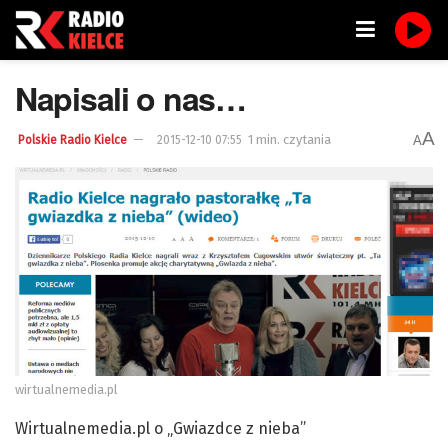
Napisali o nas…
A
1 min. czytania
A
Polskie Radio Kielce
2015-12-10 07:55
wirtualnemedia.pl
Wirtualnemedia.pl o „Gwiazdce z nieba”