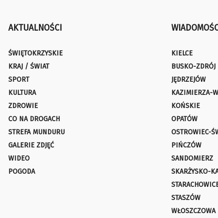
AKTUALNOŚCI
WIADOMOŚC
ŚWIĘTOKRZYSKIE
KIELCE
KRAJ / ŚWIAT
BUSKO-ZDRÓJ
SPORT
JĘDRZEJÓW
KULTURA
KAZIMIERZA-W
ZDROWIE
KOŃSKIE
CO NA DROGACH
OPATÓW
STREFA MUNDURU
OSTROWIEC-Ś
GALERIE ZDJĘĆ
PIŃCZÓW
WIDEO
SANDOMIERZ
POGODA
SKARŻYSKO-K
STARACHOWIC
STASZÓW
WŁOSZCZOWA