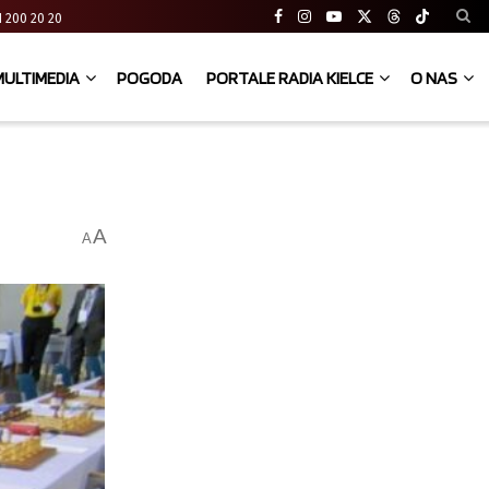
 41 200 20 20
MULTIMEDIA
POGODA
PORTALE RADIA KIELCE
O NAS
A
A