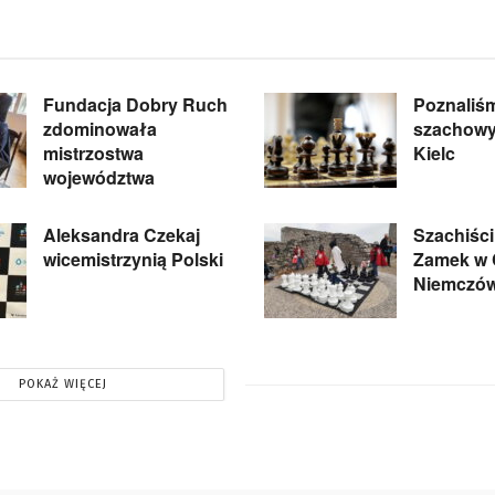
Fundacja Dobry Ruch
Poznaliś
zdominowała
szachowy
mistrzostwa
Kielc
województwa
Aleksandra Czekaj
Szachiści
wicemistrzynią Polski
Zamek w 
Niemczó
POKAŻ WIĘCEJ