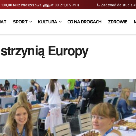
e | 100,00 MHz Włoszczowa
M10D 215,072 MHz
Zadzwoń do studia
IAT
SPORT
KULTURA
CO NA DROGACH
ZDROWIE
strzynią Europy