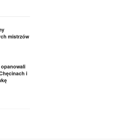
my
ch mistrzów
 opanowali
Chęcinach i
wkę