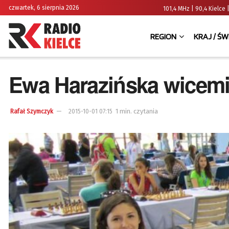
czwartek, 6 sierpnia 2026
101,4 MHz | 90,4 Kielc
REGION
KRAJ / ŚW
Ewa Harazińska wicemi
1 min. czytania
Rafał Szymczyk
2015-10-01 07:15