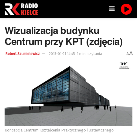
Wizualizacja budynku
Centrum przy KPT (zdjęcia)
A
1 min. czytania
A
Robert Szumielewicz
2015-01-21 14:45
Koncepcja Centrum Kształcenia Praktycznego i Ustawicznego