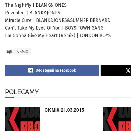
The Nightfly | BLANK&JONES
Revealed | BLANK&JONES
Miracle Cure | BLANK&JONES&SUMNER BERNARD
Can’t Take My Eyes Of You | BOYS TOWN GANG
I’m Gonna Give My Heart (Remix) | LONDON BOYS
Tagi:
CKMiX
Udostępnij na Facebook
POLECAMY
CKMiX 21.03.2015