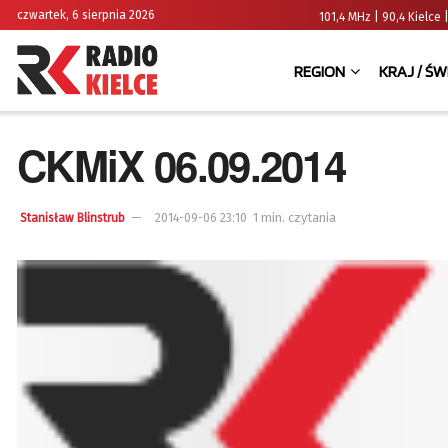
czwartek, 6 sierpnia 2026
101,4 MHz | 90,4 Kielc
REGION
KRAJ / ŚW
CKMiX 06.09.2014
1 min. czytania
Stanisław Blinstrub
2014-09-06 23:10