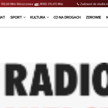
e | 100,00 MHz Włoszczowa
M10D 215,072 MHz
Zadzwoń do studia
IAT
SPORT
KULTURA
CO NA DROGACH
ZDROWIE