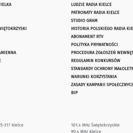
IELKA
LUDZIE RADIA KIELCE
PATRONATY RADIA KIELCE
STUDIO GRAM
WIĘTOKRZYSKI
HISTORIA POLSKIEGO RADIA KIE
ABONAMENT RTV
POLITYKA PRYWATNOŚCI
AMIENNA
PROCEDURA ZGŁOSZEŃ WEWNĘ
E
REGULAMIN KONKURSÓW
STANDARDY OCHRONY MAŁOLET
WARUNKI KORZYSTANIA
ZASADY KAMPANII SPOŁECZNYC
BIP
25-317 Kielce
101,4 MHz Świętokrzyskie
90,4 MHz Kielce