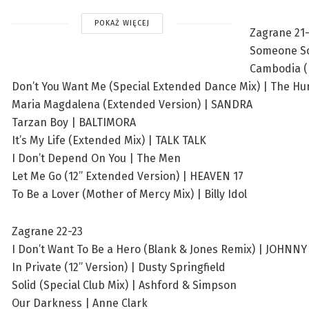
POKAŻ WIĘCEJ
Zagrane 21
Someone So
Cambodia (R
Don’t You Want Me (Special Extended Dance Mix) | The H
Maria Magdalena (Extended Version) | SANDRA
Tarzan Boy | BALTIMORA
It’s My Life (Extended Mix) | TALK TALK
I Don’t Depend On You | The Men
Let Me Go (12” Extended Version) | HEAVEN 17
To Be a Lover (Mother of Mercy Mix) | Billy Idol
Zagrane 22-23
I Don’t Want To Be a Hero (Blank & Jones Remix) | JOHNNY
In Private (12” Version) | Dusty Springfield
Solid (Special Club Mix) | Ashford & Simpson
Our Darkness | Anne Clark