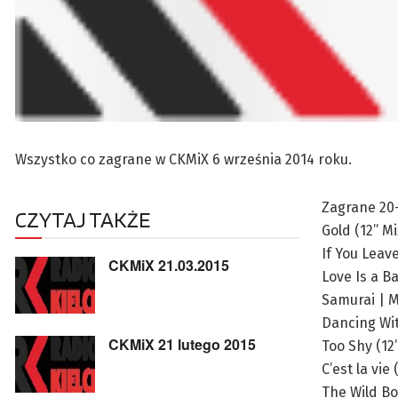
Wszystko co zagrane w CKMiX 6 września 2014 roku.
Zagrane 20
CZYTAJ TAKŻE
Gold (12” M
If You Leav
CKMiX 21.03.2015
Love Is a Ba
Samurai | M
Dancing Wit
CKMiX 21 lutego 2015
Too Shy (1
C’est la vi
The Wild B