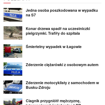
Jedna osoba poszkodowana w wypadku
na S7
Konar drzewa spadł na uczestniczki
pielgrzymki. Trafiły do szpitala
Śmiertelny wypadek w Łagowie
Zderzenie ciężarówki z osobowym autem
Zderzenie motocyklisty z samochodem w
Busku-Zdroju
Ciagnik przygniótł mężczyznę,