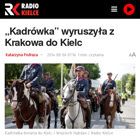
„Kadrówka” wyruszyła z
Krakowa do Kielc
A
1 min. czytania
A
Katarzyna Podraza
2014-08-06 07:16
Kadrówka dotarła do Kielc / Wojciech Habdas / Radio Kielce