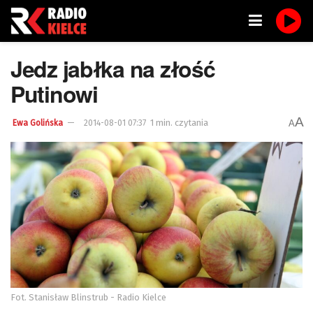
Jedz jabłka na złość
Putinowi
A
1 min. czytania
A
Ewa Golińska
2014-08-01 07:37
Fot. Stanisław Blinstrub - Radio Kielce