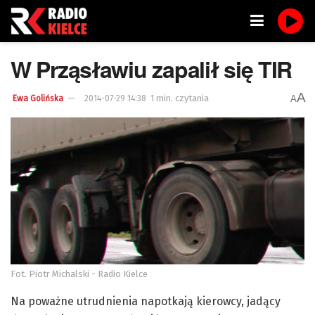
W Prząsławiu zapalił się TIR
A
1 min. czytania
A
Ewa Golińska
2014-07-29 14:38
Fot. Piotr Michalski - Radio Kielce
Na poważne utrudnienia napotkają kierowcy, jadący