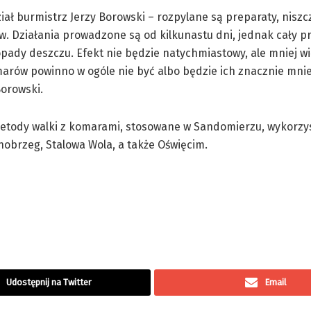
iał burmistrz Jerzy Borowski – rozpylane są preparaty, niszc
. Działania prowadzone są od kilkunastu dni, jednak cały p
pady deszczu. Efekt nie będzie natychmiastowy, ale mniej wi
arów powinno w ogóle nie być albo będzie ich znacznie mniej
orowski.
etody walki z komarami, stosowane w Sandomierzu, wykorzys
nobrzeg, Stalowa Wola, a także Oświęcim.
Udostępnij na Twitter
Email