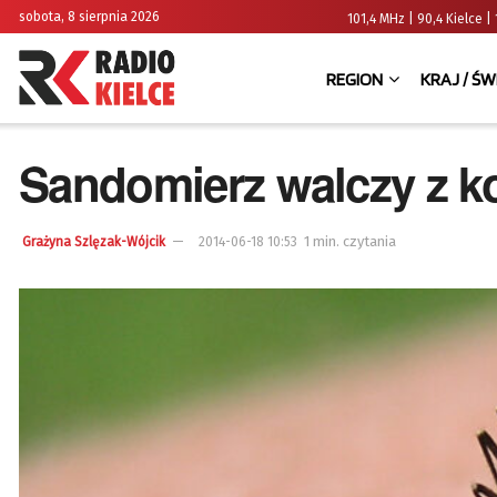
sobota, 8 sierpnia 2026
101,4 MHz | 90,4 Kielce
REGION
KRAJ / ŚW
Sandomierz walczy z 
1 min. czytania
Grażyna Szlęzak-Wójcik
2014-06-18 10:53