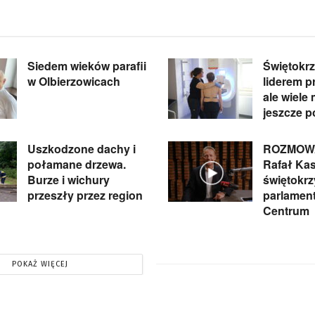
Siedem wieków parafii
Świętokrz
w Olbierzowicach
liderem pr
ale wiele
jeszcze p
Uszkodzone dachy i
ROZMOWA
połamane drzewa.
Rafał Kas
Burze i wichury
świętokrz
przeszły przez region
parlament
Centrum
POKAŻ WIĘCEJ