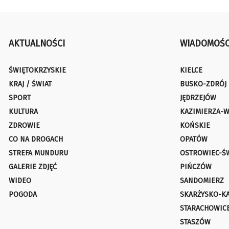
AKTUALNOŚCI
WIADOMOŚC
ŚWIĘTOKRZYSKIE
KIELCE
KRAJ / ŚWIAT
BUSKO-ZDRÓJ
SPORT
JĘDRZEJÓW
KULTURA
KAZIMIERZA-W
ZDROWIE
KOŃSKIE
CO NA DROGACH
OPATÓW
STREFA MUNDURU
OSTROWIEC-Ś
GALERIE ZDJĘĆ
PIŃCZÓW
WIDEO
SANDOMIERZ
POGODA
SKARŻYSKO-K
STARACHOWIC
STASZÓW