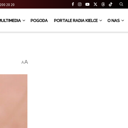
41 200 20 20
MULTIMEDIA
POGODA
PORTALE RADIA KIELCE
O NAS
A
A