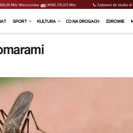
 | 100,00 MHz Włoszczowa
M10D 215,072 MHz
Zadzwoń do studia 
IAT
SPORT
KULTURA
CO NA DROGACH
ZDROWIE
komarami