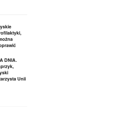
yskie
ofilaktyki,
 można
oprawić
 DNIA.
przyk,
yski
arzysta Unii