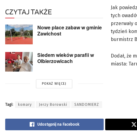
Jak powiedz
CZYTAJ TAKŻE
tych owadów
przerwały o
Nowe place zabaw w gminie
tydzień kom
Zawichost
burmistrz B
Siedem wieków parafii w
Dodał, że m
Olbierzowicach
miasta: Tar
POKAŻ WIĘCEJ
Tagi:
komary
Jerzy Borowski
SANDOMIERZ
Udostępnij na Facebook