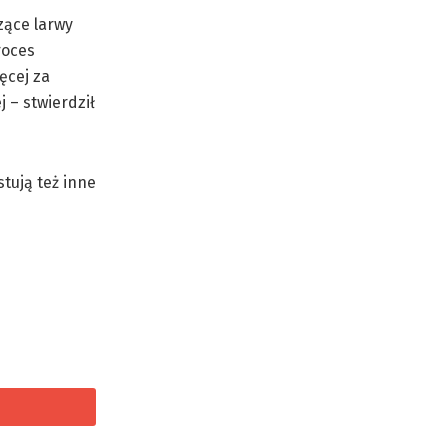
zące larwy
roces
ęcej za
 – stwierdził
tują też inne