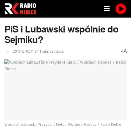
PiS i Lubawski wspólnie do
Sejmiku?
A
1 min. czytania
A
2013-12-02 11:37
Wojciech Lubawski, Prezydent Kielc / Wojciech Habdas / Radio Kielce