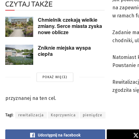
CZYTAJ TAKŻE
na zapewnie
w ramach fu
Chmielnik czekają wielkie
zmiany. Serce miasta zyska
nowe oblicze
Zadanie ma 
chodniki, u
Zniknie miejska wyspa
ciepła
Natomiast 
Powstanie 
POKAŻ WIĘCEJ
Rewitalizac
zgodziła si
przyznanej na ten cel.
Tagi:
rewitalizacja
Koprzywnica
pieniądze
Udostępnij na Facebook