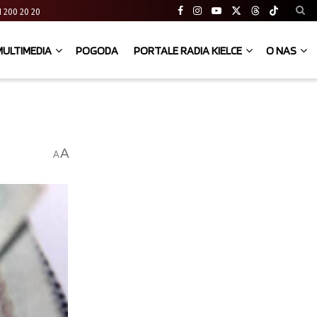
 41 200 20 20
MULTIMEDIA
POGODA
PORTALE RADIA KIELCE
O NAS
A
A