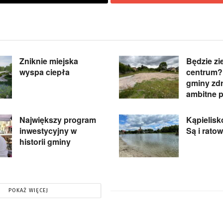
Zniknie miejska
Będzie zi
wyspa ciepła
centrum?
gminy zd
ambitne 
Największy program
Kąpielisko
inwestycyjny w
Są i rato
historii gminy
POKAŻ WIĘCEJ