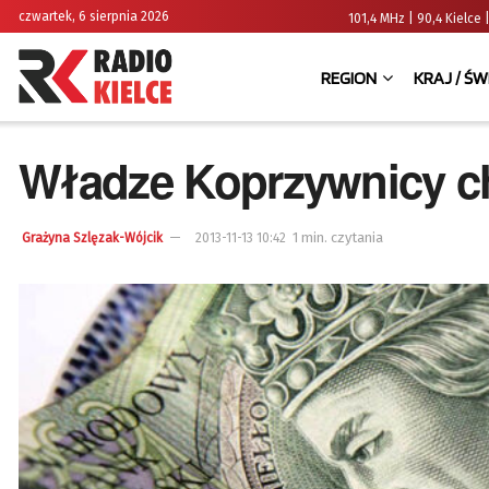
czwartek, 6 sierpnia 2026
101,4 MHz | 90,4 Kielc
REGION
KRAJ / ŚW
Władze Koprzywnicy c
1 min. czytania
Grażyna Szlęzak-Wójcik
2013-11-13 10:42