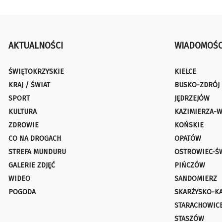
AKTUALNOŚCI
WIADOMOŚC
ŚWIĘTOKRZYSKIE
KIELCE
KRAJ / ŚWIAT
BUSKO-ZDRÓJ
SPORT
JĘDRZEJÓW
KULTURA
KAZIMIERZA-W
ZDROWIE
KOŃSKIE
CO NA DROGACH
OPATÓW
STREFA MUNDURU
OSTROWIEC-Ś
GALERIE ZDJĘĆ
PIŃCZÓW
WIDEO
SANDOMIERZ
POGODA
SKARŻYSKO-K
STARACHOWIC
STASZÓW