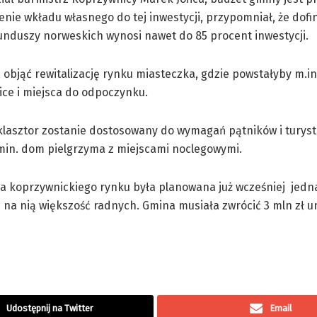
nie wkładu własnego do tej inwestycji, przypomniał, że dof
nduszy norweskich wynosi nawet do 85 procent inwestycji.
objąć rewitalizację rynku miasteczka, gdzie powstałyby m.i
lice i miejsca do odpoczynku.
klasztor zostanie dostosowany do wymagań pątników i turyst
min. dom pielgrzyma z miejscami noclegowymi.
ja koprzywnickiego rynku była planowana już wcześniej jedn
ę na nią większość radnych. Gmina musiała zwrócić 3 mln zł un
Udostępnij na Twitter
Email