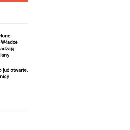
elone
 Władze
radzają
plany
 już otwarte.
wnicy