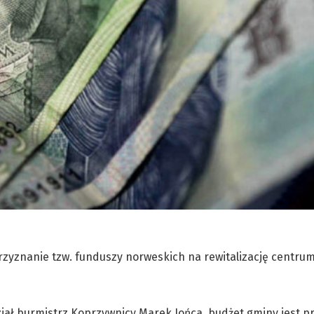
zyznanie tzw. funduszy norweskich na rewitalizację centrum
iał burmistrz Koprzywnicy Marek Jońca, budżet gminy jest 