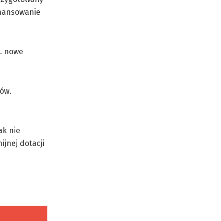
inansowanie
n. nowe
ów.
ak nie
ijnej dotacji