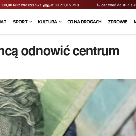
e | 100,00 MHz Włoszczowa
M10D 215,072 MHz
Zadzwoń do studia
IAT
SPORT
KULTURA
CO NA DROGACH
ZDROWIE
hcą odnowić centrum