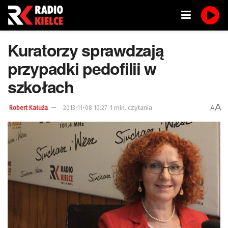
Kuratorzy sprawdzają
przypadki pedofilii w
szkołach
A
1 min. czytania
A
Robert Kałuża
2013-11-08 10:27