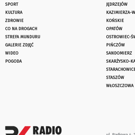
SPORT
JĘDRZEJÓW
KULTURA
KAZIMIERZA-W
ZDROWIE
KOŃSKIE
CO NA DROGACH
OPATÓW
STREFA MUNDURU
OSTROWIEC-Ś
GALERIE ZDJĘĆ
PIŃCZÓW
WIDEO
SANDOMIERZ
POGODA
SKARŻYSKO-K
STARACHOWIC
STASZÓW
WŁOSZCZOWA
ul. Radiowa 4, 