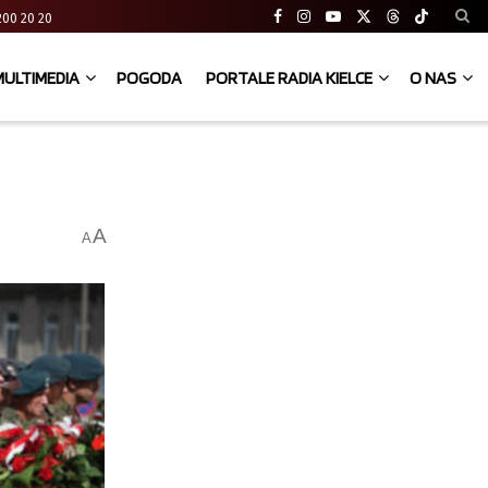
41 200 20 20
MULTIMEDIA
POGODA
PORTALE RADIA KIELCE
O NAS
A
A