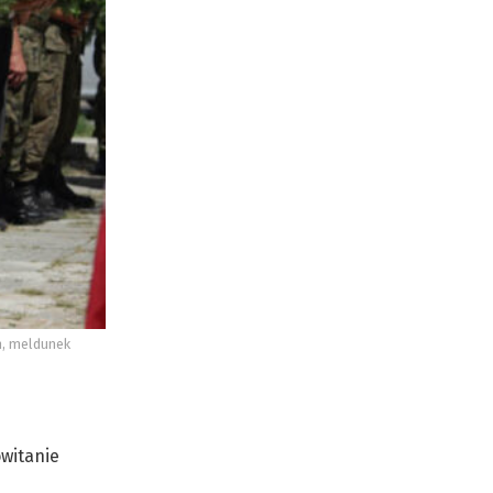
h, meldunek
owitanie