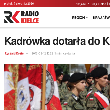
piątek, 7 sierpnia 2026
101,4 MHz | 90,4 Kielce
REGION
KRAJ / ŚW
Kadrówka dotarła do K
1 min. czytania
Ryszard Koziej
2013-08-12 15:32