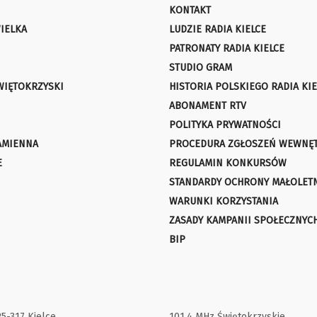
KONTAKT
IELKA
LUDZIE RADIA KIELCE
PATRONATY RADIA KIELCE
STUDIO GRAM
WIĘTOKRZYSKI
HISTORIA POLSKIEGO RADIA KIE
ABONAMENT RTV
POLITYKA PRYWATNOŚCI
AMIENNA
PROCEDURA ZGŁOSZEŃ WEWNĘ
E
REGULAMIN KONKURSÓW
STANDARDY OCHRONY MAŁOLET
WARUNKI KORZYSTANIA
ZASADY KAMPANII SPOŁECZNYC
BIP
25-317 Kielce
101,4 MHz Świętokrzyskie