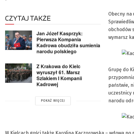
Obecny na 
CZYTAJ TAKŻE
Sprawiedliw
obchodów se
Jan Józef Kasprzyk:
wymarsz ka
Pierwsza Kompania
Kadrowa obudziła sumienia
narodu polskiego
Z Krakowa do Kielc
Grupę do K
wyruszył 61. Marsz
przypomnia
Szlakiem I Kompanii
Kadrowej
państwie, 
uczestnicy
narodu odr
POKAŻ WIĘCEJ
W Kielcach gości także Karolina Kaczorowska – wdowa po 