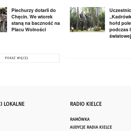
Piechurzy dotarli do
Uczestni
Chęcin. We wtorek
„Kadrówki
staną na baczność na
hołd pol
Placu Wolności
podczas I
światowej
POKAŻ WIĘCEJ
I LOKALNE
RADIO KIELCE
RAMÓWKA
AUDYCJE RADIA KIELCE