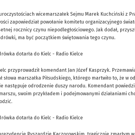
uroczystościach wicemarszałek Sejmu Marek Kuchciński z Pr
ości zapowiedział powołanie komitetu organizacyjnego świa
tnej rocznicy czynu niepodległościowego. Jak dodał, przys
drówki, ma być początkiem świętowania tego czynu.
ielc przyprowadził komendant Jan Józef Kasprzyk. Przemawi
ł słowa marszałka Piłsudskiego, którego martwiło to, że w 
nie następuje odrodzenie duszy narodu. Komendant powiedzia
 marszu, swoim przykładem i podejmowanymi działaniami chc
odzić.
prezydencie Ryszardzie Kaczorowskim, tragicznie zmarłym w 