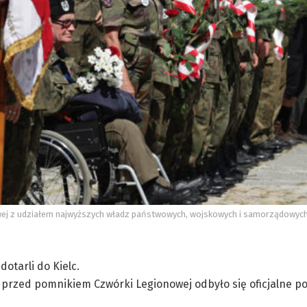
wej z udziałem najwyższych władz państwowych, wojskowych i samorządowyc
otarli do Kielc.
 przed pomnikiem Czwórki Legionowej odbyło się oficjalne p