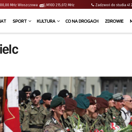
 | 100,00 MHz Włoszczowa
M10D 215,072 MHz
Zadzwoń do studia 
IAT
SPORT
KULTURA
CO NA DROGACH
ZDROWIE
ielc