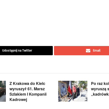
Udostępnij na Twitter
Email
Z Krakowa do Kielc
Po raz ko
wyruszył 61. Marsz
wyruszą 
Szlakiem I Kompanii
„kadrówk
Kadrowej