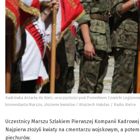
Kadrówka dotarła do Kielc, uroczystości pod Pomnikiem Czwórki Legiono
komendanta Marszu, złożenie kwiatów / Wojciech Habdas / Radio Kielce
Uczestnicy Marszu Szlakiem Pierwszej Kompanii Kadrowej d
Najpierw złożyli kwiaty na cmentarzu wojskowym, a potem
piechurów.