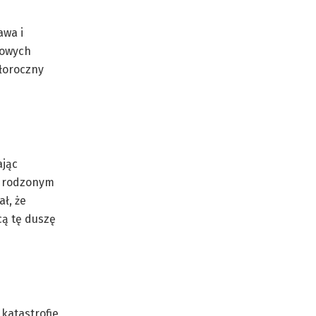
awa i
towych
złoroczny
ając
odrodzonym
ł, że
ą tę duszę
katastrofie