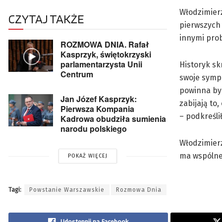
Włodzimierz
CZYTAJ TAKŻE
pierwszych 
innymi prob
ROZMOWA DNIA. Rafał
Kasprzyk, świętokrzyski
parlamentarzysta Unii
Historyk sk
Centrum
swoje sympa
powinna by
Jan Józef Kasprzyk:
zabijają to
Pierwsza Kompania
– podkreślił
Kadrowa obudziła sumienia
narodu polskiego
Włodzimierz
ma wspólneg
POKAŻ WIĘCEJ
Tagi:
Powstanie Warszawskie
Rozmowa Dnia
Udostępnij na Facebook