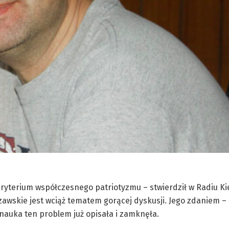
ię kryterium współczesnego patriotyzmu – stwierdził w Radiu K
awskie jest wciąż tematem gorącej dyskusji. Jego zdaniem – c
 nauka ten problem już opisała i zamknęła.