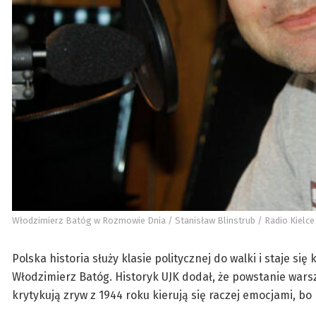
Włodzimierz Batóg w Rozmowie Dnia / Stanisław Blinstrub / Radio Kielce
Polska historia służy klasie politycznej do walki i staje s
Włodzimierz Batóg. Historyk UJK dodał, że powstanie warsz
krytykują zryw z 1944 roku kierują się raczej emocjami, bo