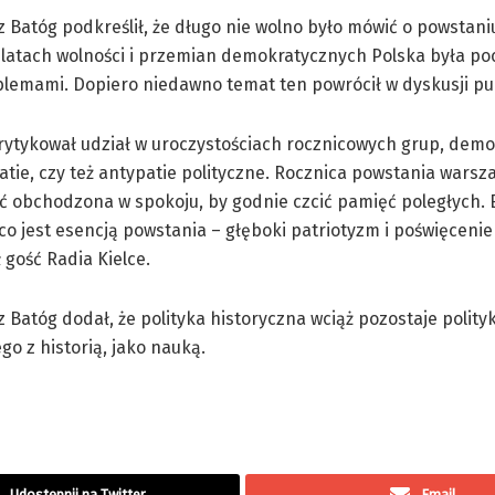
 Batóg podkreślił, że długo nie wolno było mówić o powstani
latach wolności i przemian demokratycznych Polska była po
lemami. Dopiero niedawno temat ten powrócił w dyskusji pub
rytykował udział w uroczystościach rocznicowych grup, dem
tie, czy też antypatie polityczne. Rocznica powstania warsz
ć obchodzona w spokoju, by godnie czcić pamięć poległych.
, co jest esencją powstania – głęboki patriotyzm i poświęcenie
 gość Radia Kielce.
 Batóg dodał, że polityka historyczna wciąż pozostaje polityk
o z historią, jako nauką.
Udostępnij na Twitter
Email