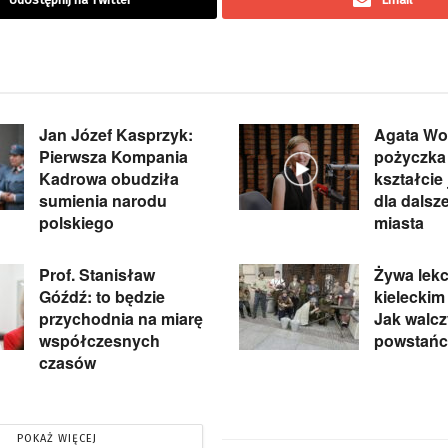
Jan Józef Kasprzyk:
Agata Wo
Pierwsza Kompania
pożyczka
Kadrowa obudziła
kształcie
sumienia narodu
dla dalsz
polskiego
miasta
Prof. Stanisław
Żywa lekcj
Góźdź: to będzie
kieleckim
przychodnia na miarę
Jak walcz
współczesnych
powstań
czasów
POKAŻ WIĘCEJ