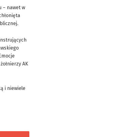
u – nawet w
chłonięta
licznej.
onstrujących
awskiego
 Emocje
 żołnierzy AK
ą i niewiele