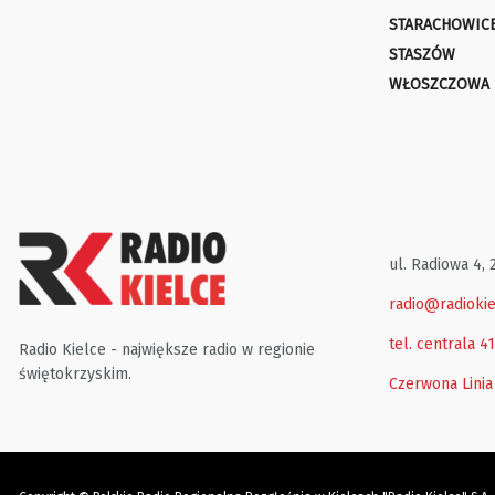
STARACHOWIC
STASZÓW
WŁOSZCZOWA
ul. Radiowa 4, 
radio@radiokie
tel. centrala 4
Radio Kielce - największe radio w regionie
świętokrzyskim.
Czerwona Linia