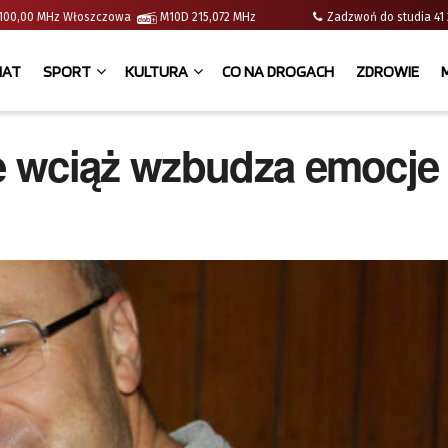
 | 100,00 MHz Włoszczowa
M10D 215,072 MHz
Zadzwoń do studia 
IAT
SPORT
KULTURA
CO NA DROGACH
ZDROWIE
e wciąż wzbudza emocje