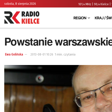
sobota, 8 sierpnia 2026
101,4 MHz | 90,4 Kielce
REGION
KRAJ / ŚW
Powstanie warszawski
1 min. czytania
Ewa Golińska
2013-08-01 10:26