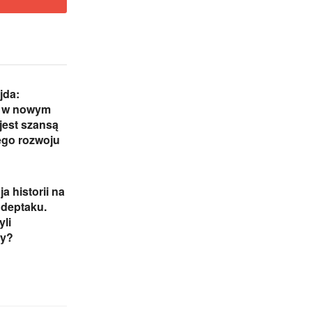
jda:
 w nowym
 jest szansą
ego rozwoju
a historii na
 deptaku.
yli
cy?