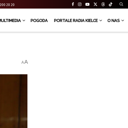
41 200 20 20
MULTIMEDIA
POGODA
PORTALE RADIA KIELCE
O NAS
A
A