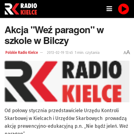
Akcja "Weź paragon" w
szkole w Bilczy
A
1 min. czytania
A
Polskie Radio Kielce
2013-02-19 13:45
Od połowy stycznia przedstawiciele Urzędu Kontroli
Skarbowej w Kielcach i Urzędów Skarbowych prowadzą
akcję prewencyjno-edukacyjną p.n. „Nie bądź jeleń. Weź
paragon”.