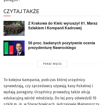
CZYTAJ TAKŻE
Z Krakowa do Kielc wyruszył 61. Marsz
Szlakiem I Kompanii Kadrowej
56 proc. badanych pozytywnie ocenia
prezydenturę Nawrockiego
POKAŻ WIĘCEJ
To kolejna kampania, podczas której urzędnicy
sprawdzają, czy sprzedawcy używają kasy fiskalnej i
wydają paragony. Urzędnicy prowadzą także akcję
edukacyjną wśród młodzieży. Do tej pory odwiedzili 10
szkół m. in. w Starachowicach, Jędrzejowie Małogoszczy.