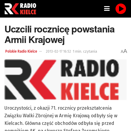
Uczcili rocznicę powstania
Armii Krajowej
A
1 min. czytania
A
Polskie Radio Kielce
2013-02-17 16:52
Uroczystości, z okazji 71. rocznicy przekształcenia
Związku Walki Zbrojnej w Armię Krajową odbyły się w
Kielcach. Główna część obchodów odbyła się przed
pomnikiem AK, na skwerze Stefana Żeromskiego.