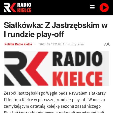
Siatkówka: Z Jastrzębskim w
I rundzie play-off
A
1 min. czytania
A
Polskie Radio Kielce
2013-02-11 21:03
Zespół Jastrzębskiego Węgla będzie rywalem siatkarzy
Effectora Kielce w pierwszej rundzie play-off. W meczu
zamykającym ostatnią kolejkę sezonu zasadniczego
PlusLigi jastrzębianie pewnie pokonali we własnej hali