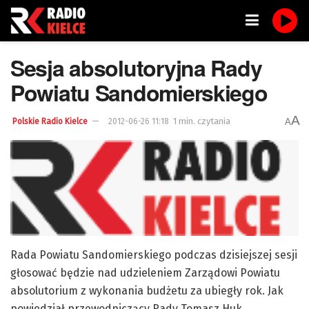
Sesja absolutoryjna Rady
Powiatu Sandomierskiego
A
1 min. czytania
A
Polskie Radio Kielce
2012-06-26 11:18
Rada Powiatu Sandomierskiego podczas dzisiejszej sesji
głosować będzie nad udzieleniem Zarządowi Powiatu
absolutorium z wykonania budżetu za ubiegły rok. Jak
powiedział przewodniczący Rady Tomasz Huk,