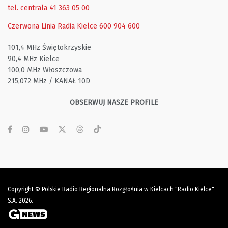
tel. centrala 41 363 05 00
Czerwona Linia Radia Kielce
600 904 600
101,4 MHz Świętokrzyskie
90,4 MHz Kielce
100,0 MHz Włoszczowa
215,072 MHz / KANAŁ 10D
OBSERWUJ NASZE PROFILE
Copyright © Polskie Radio Regionalna Rozgłośnia w Kielcach "Radio Kielce"
S.A. 2026.