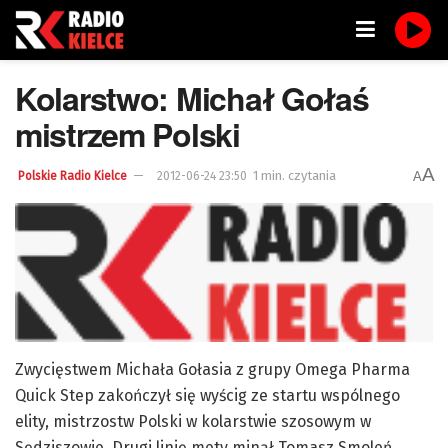
Kolarstwo: Michał Gołaś
mistrzem Polski
A
1 min. czytania
A
Polskie Radio Kielce
2012-06-24 23:50
Zwycięstwem Michała Gołasia z grupy Omega Pharma
Quick Step zakończył się wyścig ze startu wspólnego
elity, mistrzostw Polski w kolarstwie szosowym w
Sędziszowie. Drugi linię mety minął Tomasz Smoleń