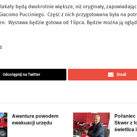
lakaty będą dwukrotnie większe, niż oryginały, zapowiadają
Giacomo Pucciniego. Część z nich przygotowana była na pot
en. Wystawa będzie gotowa od 1 lipca. Będzie można ją oglą
z
Udostępnij na Twitter
Email
Awantura powodem
Połaniec 
ewakuacji urzędu
Skwer z f
świetlica 