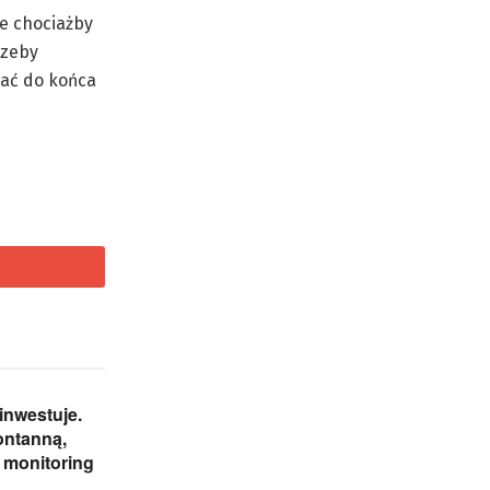
ce chociażby
rzeby
dać do końca
inwestuje.
ontanną,
i monitoring