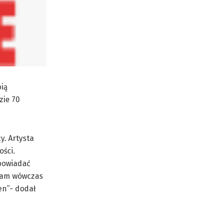
bią
zie 70
y. Artysta
ości.
apowiadać
 Mam wówczas
en”- dodał