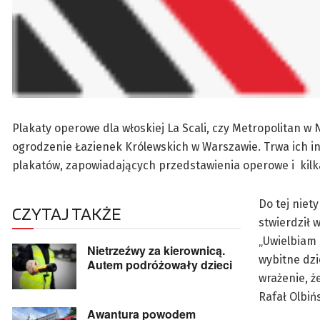
Plakaty operowe dla włoskiej La Scali, czy Metropolitan w
ogrodzenie Łazienek Królewskich w Warszawie. Trwa ich i
plakatów, zapowiadających przedstawienia operowe i kilk
Do tej niet
CZYTAJ TAKŻE
stwierdził 
„Uwielbiam 
Nietrzeźwy za kierownicą.
wybitne dzi
Autem podróżowały dzieci
wrażenie, ż
Rafał Olbińs
Awantura powodem