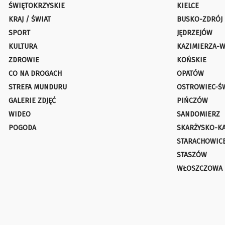
ŚWIĘTOKRZYSKIE
KIELCE
KRAJ / ŚWIAT
BUSKO-ZDRÓJ
SPORT
JĘDRZEJÓW
KULTURA
KAZIMIERZA-W
ZDROWIE
KOŃSKIE
CO NA DROGACH
OPATÓW
STREFA MUNDURU
OSTROWIEC-Ś
GALERIE ZDJĘĆ
PIŃCZÓW
WIDEO
SANDOMIERZ
POGODA
SKARŻYSKO-K
STARACHOWIC
STASZÓW
WŁOSZCZOWA