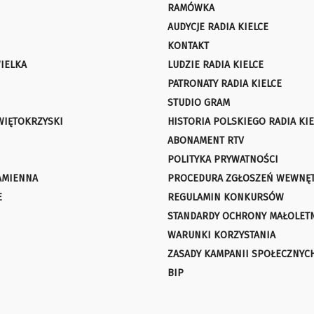
RAMÓWKA
AUDYCJE RADIA KIELCE
KONTAKT
IELKA
LUDZIE RADIA KIELCE
PATRONATY RADIA KIELCE
STUDIO GRAM
WIĘTOKRZYSKI
HISTORIA POLSKIEGO RADIA KIE
ABONAMENT RTV
POLITYKA PRYWATNOŚCI
AMIENNA
PROCEDURA ZGŁOSZEŃ WEWNĘ
E
REGULAMIN KONKURSÓW
STANDARDY OCHRONY MAŁOLET
WARUNKI KORZYSTANIA
ZASADY KAMPANII SPOŁECZNYC
BIP