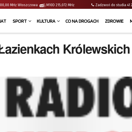
 | 100,00 MHz Włoszczowa
M10D 215,072 MHz
Zadzwoń do studia 
IAT
SPORT
KULTURA
CO NA DROGACH
ZDROWIE
 Łazienkach Królewskich