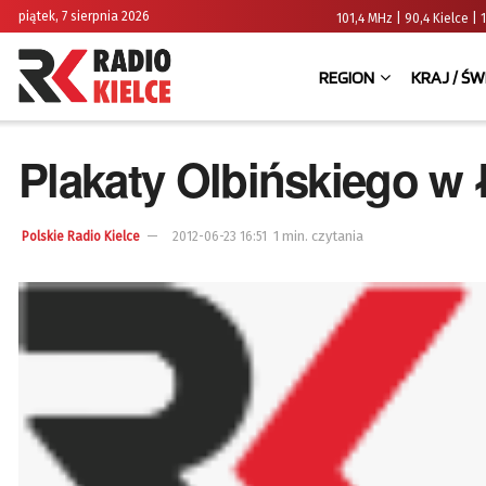
piątek, 7 sierpnia 2026
101,4 MHz | 90,4 Kielce
REGION
KRAJ / ŚW
Plakaty Olbińskiego w
1 min. czytania
Polskie Radio Kielce
2012-06-23 16:51