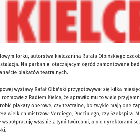
 Nowym Jorku, autorstwa kielczanina Rafała Olbińskiego ozdo
nstalacja. Na parkanie, otaczającym ogród zamontowane będ
anaście plakatów teatralnych.
ypowej wystawy Rafał Olbiński przygotowywał się kilka miesięc
w rozmowie z Radiem Kielce, że sprawiło mu to wiele przyjemn
robić plakaty operowe, czy teatralne, bo zwykle mają one z
eła wielkich mistrzów: Verdiego, Pucciniego, czy Szekspira.
e współpracuję właśnie z tymi twórcami, a nie dyrektorami sc
ki.