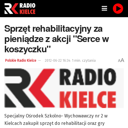
Sprzęt rehabilitacyjny za
pieniądze z akcji "Serce w
koszyczku"
A
1 min. czytania
A
Polskie Radio Kielce
2012-06-22 16:34
Specjalny Ośrodek Szkolno- Wychowawczy nr 2 w
Kielcach zakupił sprzęt do rehabilitacji oraz gry