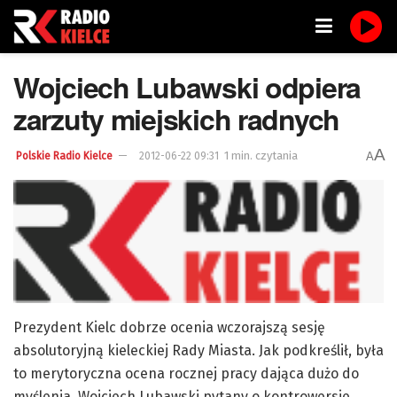
Wojciech Lubawski odpiera
zarzuty miejskich radnych
A
1 min. czytania
A
Polskie Radio Kielce
2012-06-22 09:31
Prezydent Kielc dobrze ocenia wczorajszą sesję
absolutoryjną kieleckiej Rady Miasta. Jak podkreślił, była
to merytoryczna ocena rocznej pracy dająca dużo do
myślenia. Wojciech Lubawski pytany o kontrowersje