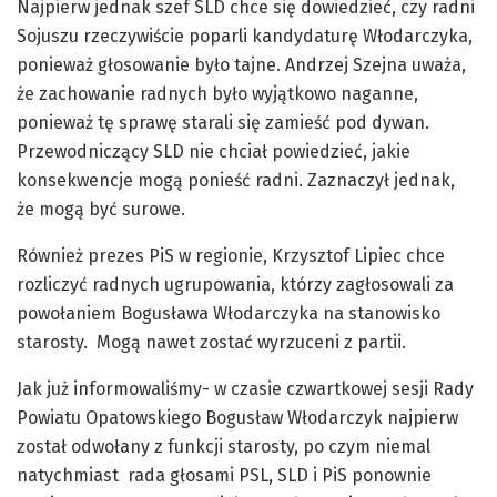
Najpierw jednak szef SLD chce się dowiedzieć, czy radni
Sojuszu rzeczywiście poparli kandydaturę Włodarczyka,
ponieważ głosowanie było tajne. Andrzej Szejna uważa,
że zachowanie radnych było wyjątkowo naganne,
ponieważ tę sprawę starali się zamieść pod dywan.
Przewodniczący SLD nie chciał powiedzieć, jakie
konsekwencje mogą ponieść radni. Zaznaczył jednak,
że mogą być surowe.
Również prezes PiS w regionie, Krzysztof Lipiec chce
rozliczyć radnych ugrupowania, którzy zagłosowali za
powołaniem Bogusława Włodarczyka na stanowisko
starosty. Mogą nawet zostać wyrzuceni z partii.
Jak już informowaliśmy- w czasie czwartkowej sesji Rady
Powiatu Opatowskiego Bogusław Włodarczyk najpierw
został odwołany z funkcji starosty, po czym niemal
natychmiast rada głosami PSL, SLD i PiS ponownie