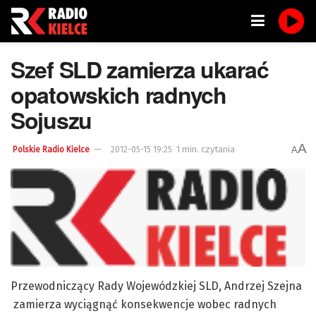
Szef SLD zamierza ukarać
opatowskich radnych
Sojuszu
A
1 min. czytania
A
Polskie Radio Kielce
2012-05-15 19:25
Przewodniczący Rady Wojewódzkiej SLD, Andrzej Szejna
zamierza wyciągnąć konsekwencje wobec radnych