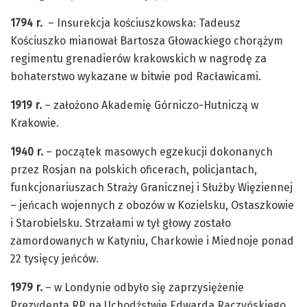
1794 r.
– Insurekcja kościuszkowska: Tadeusz
Kościuszko mianował Bartosza Głowackiego chorążym
regimentu grenadierów krakowskich w nagrodę za
bohaterstwo wykazane w bitwie pod Racławicami.
1919 r.
– założono Akademię Górniczo-Hutniczą w
Krakowie.
1940 r.
– początek masowych egzekucji dokonanych
przez Rosjan na polskich oficerach, policjantach,
funkcjonariuszach Straży Granicznej i Służby Więziennej
– jeńcach wojennych z obozów w Kozielsku, Ostaszkowie
i Starobielsku. Strzałami w tył głowy zostało
zamordowanych w Katyniu, Charkowie i Miednoje ponad
22 tysięcy jeńców.
1979 r.
– w Londynie odbyło się zaprzysiężenie
Prezydenta RP na Uchodźstwie Edwarda Raczyńskiego.