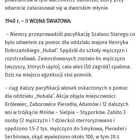
odwrocie zatarasował się w dworskim młynie.
1940 r. – II WOJNA ŚWIATOWA:
– Niemcy przeprowadzili pacyfikację Szałasu Starego co
było odwetem za pomoc dla oddzialu majora Henryka
Dobrzańskiego „Hubal”. Spędzili do szkoły mężczyzn i
rozstrzeliwali. Zamordowanych zostało 64 mężczyzn
(wszyscy, których ujęto), cała wieś (50 zagród) spalona.
Dziś na miejscu egzekucji stoi pomnik.
– ciąg dalszy pacyfikacji wiosek oskarżonych o pomoc
dla oddziału „Hubala”. Akcja objęła miejscowości:
Królewiec, Zaborowice Pieradła, Adamów i 12 dalszych
wsi w trójkącie Mniów – Sielpia – Stąporków. Zabito 3
osoby (2 mężczyzn i 1 dziecko) sterroryzowano i
spędzono 1.5-2 tys. mężczyzn do Smykowa, Pieradeł i
Serbinowa, skąd wywieziono około 100, w tym 20 z