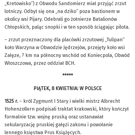
„Kretowisko”) z Obwodu Sandomierz miał przyjąć zrzut
lotniczy. Odbył się ona „na dziko” poza bastionem w
okolicy wsi Pijary. Odebrali go żołnierze Batalionów
Chłopskich, paląc snopki i w ten sposób ściągając pilota.
– zrzut przeznaczony dla placówki zrzutowej „Tulipan”
koło Warzyna w Obwodzie Jędrzejów, przejęty koło wsi
Załęze, 7 km na północny wschód od Koniecpola, Obwód
Włoszczowa, przez oddział BCH.
*****
PIĄTEK, 8 KWIETNIA: W POLSCE
1525 r.
– król Zygmunt I Stary i wielki mistrz Albrecht
Hohenzollern podpisali traktat krakowski, który kończył
formalnie tzw. wojnę pruską oraz ustanawiał
sekularyzację pruskiej gałęzi zakonu i powołanie
lennego księstwa Prus Książęcych.