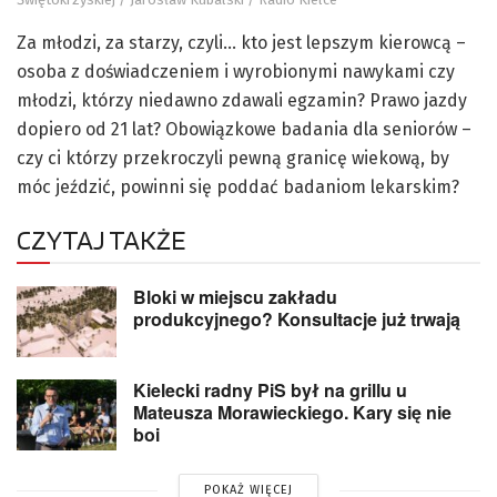
Za młodzi, za starzy, czyli… kto jest lepszym kierowcą –
osoba z doświadczeniem i wyrobionymi nawykami czy
młodzi, którzy niedawno zdawali egzamin? Prawo jazdy
dopiero od 21 lat? Obowiązkowe badania dla seniorów –
czy ci którzy przekroczyli pewną granicę wiekową, by
móc jeździć, powinni się poddać badaniom lekarskim?
CZYTAJ TAKŻE
Bloki w miejscu zakładu
produkcyjnego? Konsultacje już trwają
Kielecki radny PiS był na grillu u
Mateusza Morawieckiego. Kary się nie
boi
POKAŻ WIĘCEJ