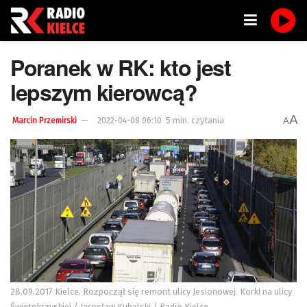
Poranek w RK: kto jest
lepszym kierowcą?
A
5 min. czytania
A
Marcin Przemirski
2022-04-08 06:10
28.09.2017 Kielce. Rozpoczął się remont ulicy Jesionowej. Korki na ulicy
Świętokrzyskiej / Jarosław Kubalski / Radio Kielce