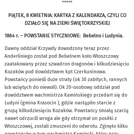
*****
PIĄTEK, 8 KWIETNIA
:
KARTKA Z KALENDARZA, CZYLI CO
DZIAŁO SIĘ NA ZIEMI ŚWIĘTOKRZYSKIEJ
1864 r. – POWSTANIE STYCZNIOWE: Bebelno i Ludynia.
Dawny oddział Krzywdy dowodzony teraz przez
Anderliniego został pod Bebelnem koło Włoszczowy
zaatakowany przez szwadron dragonów i kilkudziesięciu
Kozaków pod dowództwem kpt Czerkuninowa.
Powstańcy ponieśli duże straty (ok 30 zabitych, rannych
lub wziętych do niewoli). Ok 20-osobowy oddział pod
dowództwem wachmistrza Kamińskiego przedarł się do
Ludyni (gmina Krasocin ), gdzie nastąpiło starcie z
grupą kilkudziesięciu Kozaków. Powstańcy śmiałą szarżą
nawet odrzucili wroga ale gdy otrzymał on posiłki z
Włoszczowej, zostali zmuszeni do odwrotu. Zginęło kilku
powstańców w tym wachmistrz Kamiński, który przy