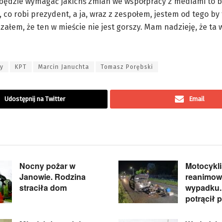
o będzie wymagać jakichś zmian we współpracy z mediami to b
 co robi prezydent, a ja, wraz z zespołem, jestem od tego by 
załem, że ten w mieście nie jest gorszy. Mam nadzieję, że ta
ny
KPT
Marcin Januchta
Tomasz Porębski
Udostępnij na Twitter
Email
Nocny pożar w
Motocykli
Janowie. Rodzina
reanimow
straciła dom
wypadku.
potrącił 