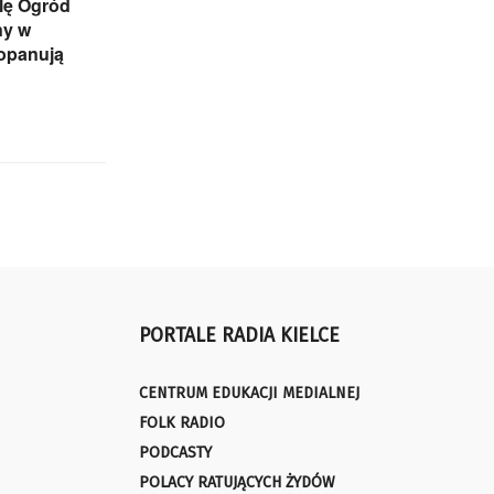
lę Ogród
ny w
 opanują
PORTALE RADIA KIELCE
CENTRUM EDUKACJI MEDIALNEJ
FOLK RADIO
PODCASTY
POLACY RATUJĄCYCH ŻYDÓW