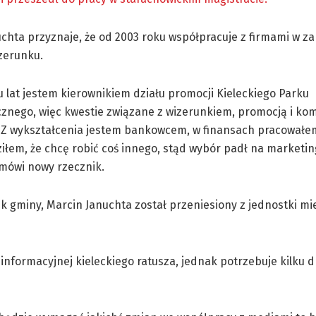
chta przyznaje, że od 2003 roku współpracuje z firmami w za
zerunku.
u lat jestem kierownikiem działu promocji Kieleckiego Parku
znego, więc kwestie związane z wizerunkiem, promocją i kom
 Z wykształcenia jestem bankowcem, w finansach pracowałem 
ziłem, że chcę robić coś innego, stąd wybór padł na marketing
 mówi nowy rzecznik.
 gminy, Marcin Januchta został przeniesiony z jednostki mie
nformacyjnej kieleckiego ratusza, jednak potrzebuje kilku d