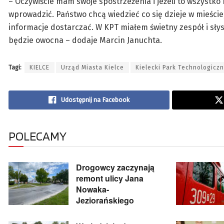
– Oczywiście mam swoje spostrzeżenia i jeżeli to wszystk
wprowadzić. Państwo chcą wiedzieć co się dzieje w mieście,
informacje dostarczać. W KPT miałem świetny zespół i słys
będzie owocna – dodaje Marcin Januchta.
Tagi:
KIELCE
Urząd Miasta Kielce
Kielecki Park Technologicz
Udostępnij na Facebook
POLECAMY
Drogowcy zaczynają
remont ulicy Jana
Nowaka-
Jeziorańskiego