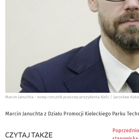
Marcin Januchta - nowy rzecznik prasowy prezydenta Kielc / Jarosław Kubal
Marcin Januchta z Działu Promocji Kieleckiego Parku Tec
Poprzednio 
CZYTAJ TAKŻE
stanowiska 