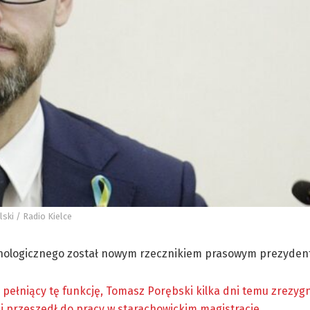
ski / Radio Kielce
hnologicznego został nowym rzecznikiem prasowym prezydent
pełniący tę funkcję, Tomasz Porębski kilka dni temu zrezyg
i przeszedł do pracy w starachowickim magistracie.