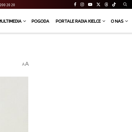
41 200 20 20
MULTIMEDIA
POGODA
PORTALE RADIA KIELCE
O NAS
A
A