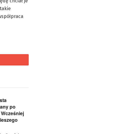
ędę chciał je
takie
 współpraca
sta
any po
 Wcześniej
pieszego