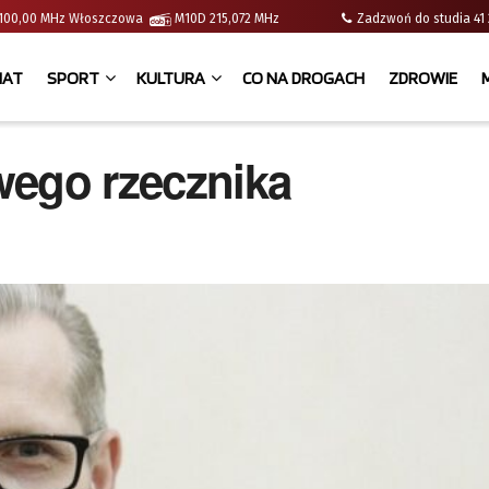
 | 100,00 MHz Włoszczowa
M10D 215,072 MHz
Zadzwoń do studia 
IAT
SPORT
KULTURA
CO NA DROGACH
ZDROWIE
wego rzecznika