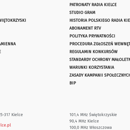
PATRONATY RADIA KIELCE
STUDIO GRAM
WIĘTOKRZYSKI
HISTORIA POLSKIEGO RADIA KIE
ABONAMENT RTV
POLITYKA PRYWATNOŚCI
AMIENNA
PROCEDURA ZGŁOSZEŃ WEWNĘ
E
REGULAMIN KONKURSÓW
STANDARDY OCHRONY MAŁOLET
WARUNKI KORZYSTANIA
ZASADY KAMPANII SPOŁECZNYC
BIP
25-317 Kielce
101,4 MHz Świętokrzyskie
90,4 MHz Kielce
lce.pl
100,0 MHz Włoszczowa