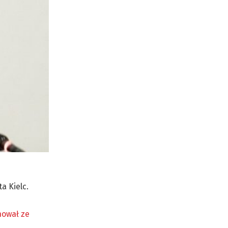
a Kielc.
nował ze