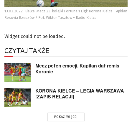
13.03.2022. Kielce. Mecz 23. kolejki Fortuna 1 Ligi: Korona Kielce - Apklan
Resovia Rzeszów / Fot. Wiktor Taszłow - Radio Kielce
Widget could not be loaded.
CZYTAJ TAKŻE
Mecz pełen emocji. Kapitan dał remis
Koronie
KORONA KIELCE – LEGIA WARSZAWA
[ZAPIS RELACJI]
POKAŻ WIĘCEJ