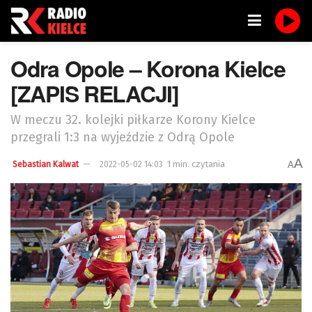
Odra Opole – Korona Kielce
[ZAPIS RELACJI]
W meczu 32. kolejki piłkarze Korony Kielce
przegrali 1:3 na wyjeździe z Odrą Opole
A
1 min. czytania
A
Sebastian Kalwat
2022-05-02 14:03