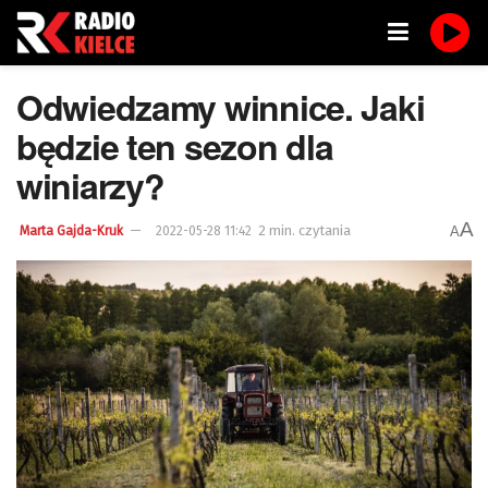
Odwiedzamy winnice. Jaki
będzie ten sezon dla
winiarzy?
A
2 min. czytania
A
Marta Gajda-Kruk
2022-05-28 11:42