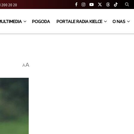
 41 200 20 20
MULTIMEDIA
POGODA
PORTALE RADIA KIELCE
O NAS
A
A