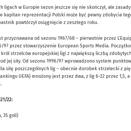
h ligach w Europie sezon jeszcze się nie skończył, ale zasady
e kapitan reprezentacji Polski może być pewny zdobycia teg
pastnik powtórzył osiągnięcie z zeszłego roku.
t przyznawana od sezonu 1967/68 – pierwotnie przez L’Equip
6/97 przez stowarzyszenie European Sports Media. Początk
król strzelców europejskiej ligi z największą liczbą zdobytych
 od jej siły. Od sezonu 1996/97 wprowadzono system punktow
la siłę poszczególnych lig – obecnie dorobek strzelecki z pięc
ankingu UEFA) mnożony jest przez dwa, z lig 6-22 przez 1,5, 
.
21/22:
 35 goli)