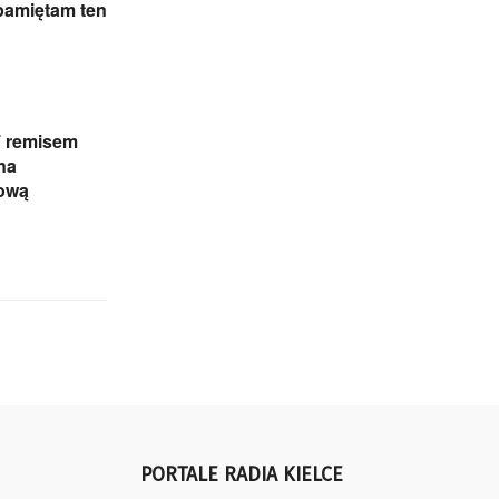
pamiętam ten
 remisem
na
gową
PORTALE RADIA KIELCE