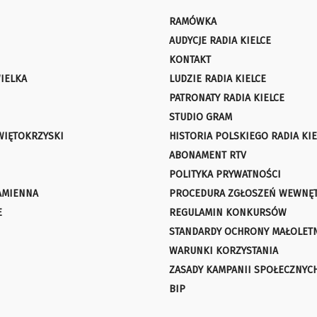
RAMÓWKA
AUDYCJE RADIA KIELCE
KONTAKT
IELKA
LUDZIE RADIA KIELCE
PATRONATY RADIA KIELCE
STUDIO GRAM
WIĘTOKRZYSKI
HISTORIA POLSKIEGO RADIA KIE
ABONAMENT RTV
POLITYKA PRYWATNOŚCI
AMIENNA
PROCEDURA ZGŁOSZEŃ WEWNĘ
E
REGULAMIN KONKURSÓW
STANDARDY OCHRONY MAŁOLET
WARUNKI KORZYSTANIA
ZASADY KAMPANII SPOŁECZNYC
BIP