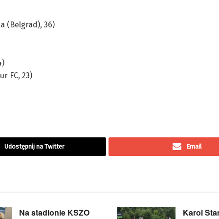
 (Belgrad), 36)
4)
r FC, 23)
Udostępnij na Twitter
Email
Na stadionie KSZO
Karol Sta