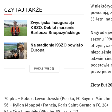
W niektóryc
CZYTAJ TAKŻE
powodują, ż
33-letni na
Zwycięska inauguracja
KSZO. Debiut marzenie
Bartosza Snopczyńskiego
Nagroda jes
sezonu 199
Na stadionie KSZO powiało
otrzymywał 
Europą
niezależnie
odzwiercied
podstawie r
POKAŻ WIĘCEJ
przez jeden
Złoty But 20
70 pkt. – Robert Lewandowski (Polska, FC Bayern München,
56 – Kylian Mbappé (Francja, Paris Saint-Germain FC, 28)
54 – Ciro Immobile (Włochy, SS Lazio, 27)