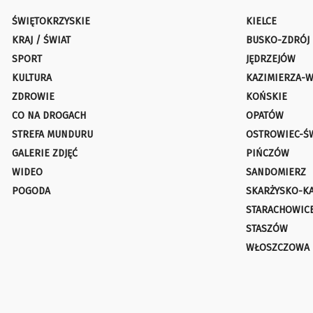
ŚWIĘTOKRZYSKIE
KIELCE
KRAJ / ŚWIAT
BUSKO-ZDRÓJ
SPORT
JĘDRZEJÓW
KULTURA
KAZIMIERZA-W
ZDROWIE
KOŃSKIE
CO NA DROGACH
OPATÓW
STREFA MUNDURU
OSTROWIEC-Ś
GALERIE ZDJĘĆ
PIŃCZÓW
WIDEO
SANDOMIERZ
POGODA
SKARŻYSKO-K
STARACHOWIC
STASZÓW
WŁOSZCZOWA