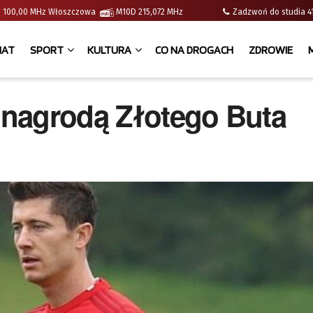
e | 100,00 MHz Włoszczowa
M10D 215,072 MHz
Zadzwoń do studia
IAT
SPORT
KULTURA
CO NA DROGACH
ZDROWIE
nagrodą Złotego Buta