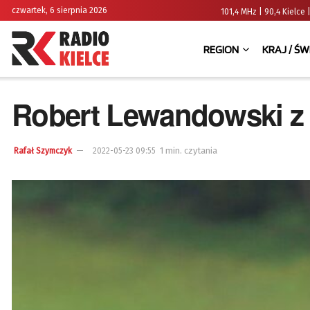
czwartek, 6 sierpnia 2026
101,4 MHz | 90,4 Kielc
REGION
KRAJ / ŚW
Robert Lewandowski z 
1 min. czytania
Rafał Szymczyk
2022-05-23 09:55