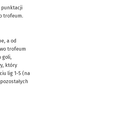
 punktacji
o trofeum.
e, a od
owo trofeum
 goli,
y, który
iu lig 1-5 (na
a pozostałych