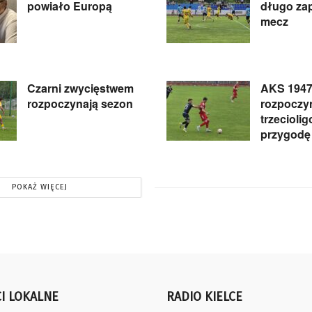
powiało Europą
długo za
mecz
Czarni zwycięstwem
AKS 1947
rozpoczynają sezon
rozpoczy
trzecioli
przygodę
POKAŻ WIĘCEJ
I LOKALNE
RADIO KIELCE