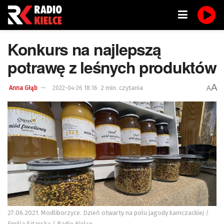
Konkurs na najlepszą
potrawę z leśnych produktów
A
2 min. czytania
A
Anna Głąb
2022-04-26 18:16
27.06.2021. Modliborzyce. Dzień otwarty na polu jagody kamczackiej /
Emilia Sitarska / Radio Kielce