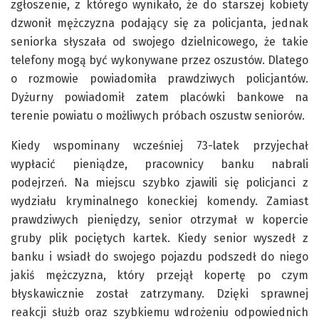
zgłoszenie, z którego wynikało, że do starszej kobiety
dzwonił mężczyzna podający się za policjanta, jednak
seniorka słyszała od swojego dzielnicowego, że takie
telefony mogą być wykonywane przez oszustów. Dlatego
o rozmowie powiadomiła prawdziwych policjantów.
Dyżurny powiadomił zatem placówki bankowe na
terenie powiatu o możliwych próbach oszustw seniorów.
Kiedy wspominany wcześniej 73-latek przyjechał
wypłacić pieniądze, pracownicy banku nabrali
podejrzeń. Na miejscu szybko zjawili się policjanci z
wydziału kryminalnego koneckiej komendy. Zamiast
prawdziwych pieniędzy, senior otrzymał w kopercie
gruby plik pociętych kartek. Kiedy senior wyszedł z
banku i wsiadł do swojego pojazdu podszedł do niego
jakiś mężczyzna, który przejął kopertę po czym
błyskawicznie został zatrzymany. Dzięki sprawnej
reakcji służb oraz szybkiemu wdrożeniu odpowiednich