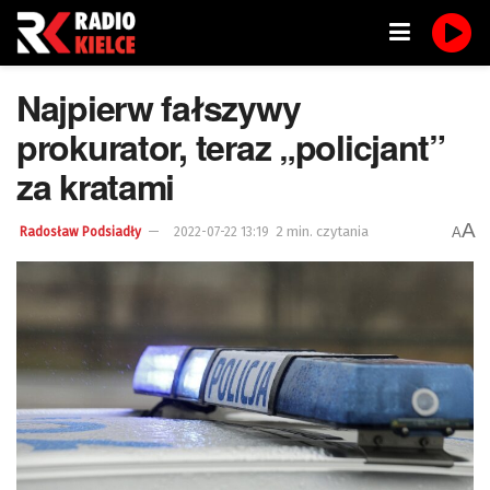
Najpierw fałszywy
prokurator, teraz „policjant”
za kratami
A
2 min. czytania
A
Radosław Podsiadły
2022-07-22 13:19