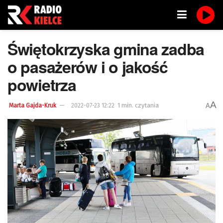
Świętokrzyska gmina zadba
o pasażerów i o jakość
powietrza
A
1 min. czytania
A
Marta Gajda-Kruk
2022-07-23 12:22