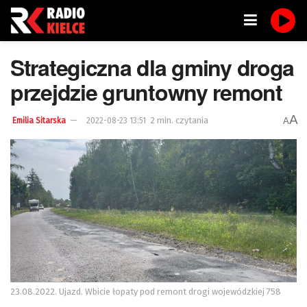
Strategiczna dla gminy droga
przejdzie gruntowny remont
A
2 min. czytania
A
Emilia Sitarska
2022-08-23 13:51
23.08.2022. Ujazd. Wbicie łopaty pod remont drogi wojewódzkiej 758