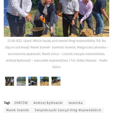
23.08.2022. Ujazd. Wbicie łopaty pod remont drogi wojewódzkiej 758. Na
zdjęciu (od lewej): Marek Staniek- burmistrz Iwanisk, Małgorzata Jalowska –
wicestarosta opatowski, Marek Jońca – członek zarządu województwa,
Andrzej Bętkowski – marszałek województwa / Fot. Emilia Sitarska – Radio
Kielce
Tagi:
OPATÓW
Andrzej Bętkowski
Iwaniska
Marek Staniek
Świętokrzyski Zarząd Dróg Wojewódzkich