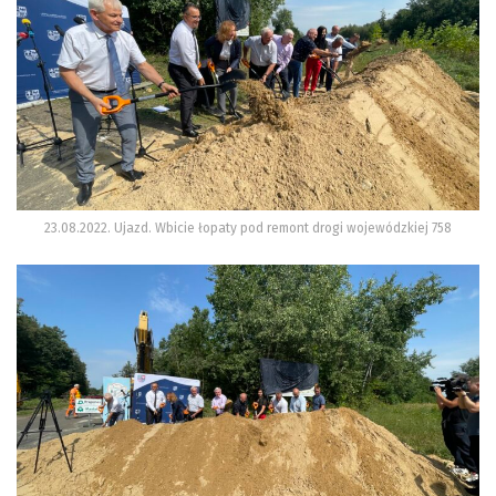
23.08.2022. Ujazd. Wbicie łopaty pod remont drogi wojewódzkiej 758