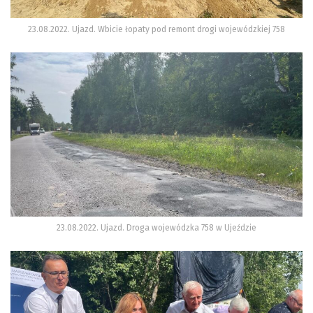
23.08.2022. Ujazd. Wbicie łopaty pod remont drogi wojewódzkiej 758
23.08.2022. Ujazd. Droga wojewódzka 758 w Ujeździe