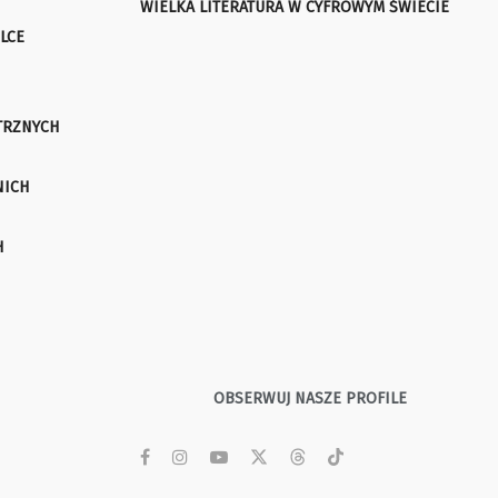
WIELKA LITERATURA W CYFROWYM ŚWIECIE
LCE
TRZNYCH
NICH
H
OBSERWUJ NASZE PROFILE