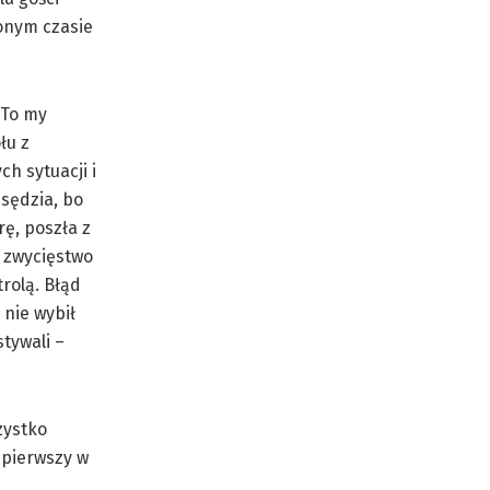
zonym czasie
 To my
łu z
h sytuacji i
 sędzia, bo
rę, poszła z
w zwycięstwo
rolą. Błąd
 nie wybił
tywali –
zystko
 pierwszy w