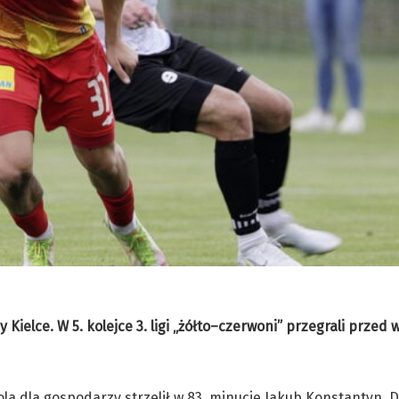
Kielce. W 5. kolejce 3. ligi „żółto–czerwoni” przegrali przed 
la dla gospodarzy strzelił w 83. minucie Jakub Konstantyn. D