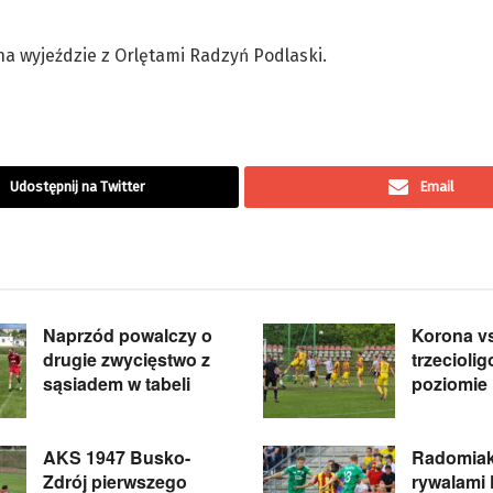
na wyjeździe z Orlętami Radzyń Podlaski.
Udostępnij na Twitter
Email
Naprzód powalczy o
Korona v
drugie zwycięstwo z
trzecioli
sąsiadem w tabeli
poziomie
AKS 1947 Busko-
Radomiak
Zdrój pierwszego
rywalami