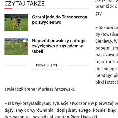
CZYTAJ TAKŻE
bramki zdob
gry.
Czarni jadą do Tarnobrzega
po zwycięstwo
– Szkoda te
dyktowaliśm
Naprzód powalczy o drugie
Sieniawy. W
zwycięstwo z sąsiadem w
popełniliśm
tabeli
nasz zawodn
tego kontra
POKAŻ WIĘCEJ
do samego 
młodego pił
piłki i str
stwierdził trener Mariusz Arczewski.
– Jak wykorzystalibyśmy sytuacje stworzone w pierwszej po
dążyliśmy do wyrównania i dopięliśmy swego. Później błą
tym sezonie – powiedział kapitan Piotr Lisowski.