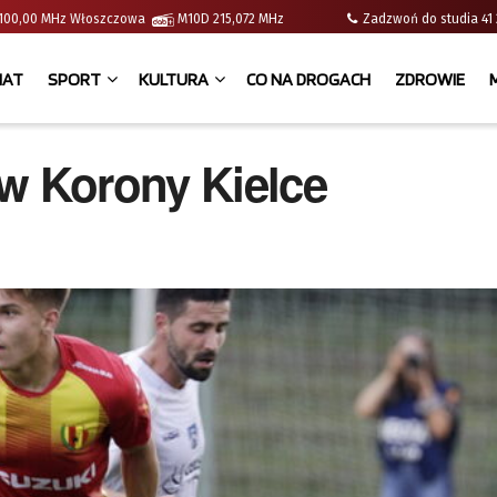
 | 100,00 MHz Włoszczowa
M10D 215,072 MHz
Zadzwoń do studia 
IAT
SPORT
KULTURA
CO NA DROGACH
ZDROWIE
w Korony Kielce