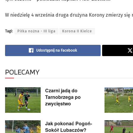
W niedzielę 4 września druga drużyna Korony zmierzy się 
Tagi:
Piłka nożna - III liga
Korona II Kielce
Udostępnij na Facebook
POLECAMY
Czarni jadą do
Tarnobrzega po
zwycięstwo
Jak pokonać Pogoń-
Sokół Lubaczów?