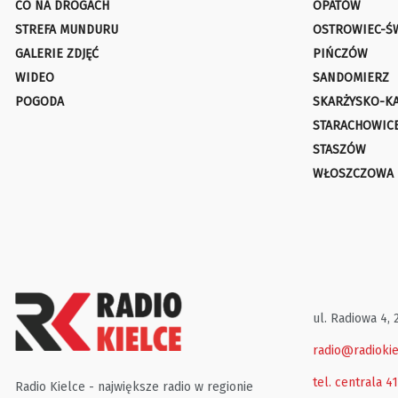
CO NA DROGACH
OPATÓW
STREFA MUNDURU
OSTROWIEC-Ś
GALERIE ZDJĘĆ
PIŃCZÓW
WIDEO
SANDOMIERZ
POGODA
SKARŻYSKO-K
STARACHOWIC
STASZÓW
WŁOSZCZOWA
ul. Radiowa 4, 
radio@radiokie
tel. centrala 4
Radio Kielce - największe radio w regionie