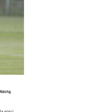
własną
la gości