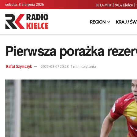
sobota, 8 sierpnia 2026
101,4 MHz | 90,4 Kielce
REGION
KRAJ / ŚW
Pierwsza porażka rezer
1 min. czytania
Rafał Szymczyk
2022-08-27 20:28