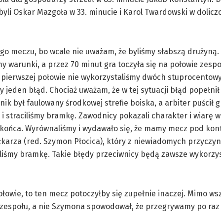
yli Oskar Mazgoła w 33. minucie i Karol Twardowski w dolic
go meczu, bo wcale nie uważam, że byliśmy słabszą drużyną.
y warunki, a przez 70 minut gra toczyła się na połowie zespo
 pierwszej połowie nie wykorzystaliśmy dwóch stuprocentowyc
y jeden błąd. Chociaż uważam, że w tej sytuacji błąd popełnił
ik był faulowany środkowej strefie boiska, a arbiter puścił g
 i straciliśmy bramkę. Zawodnicy pokazali charakter i wiarę 
końca. Wyrównaliśmy i wydawało się, że mamy mecz pod kont
karza (red. Szymon Płocica), który z niewiadomych przyczyn
aciliśmy bramkę. Takie błędy przeciwnicy będą zawsze wykorzys
łowie, to ten mecz potoczyłby się zupełnie inaczej. Mimo ws
d zespołu, a nie Szymona spowodował, że przegrywamy po raz