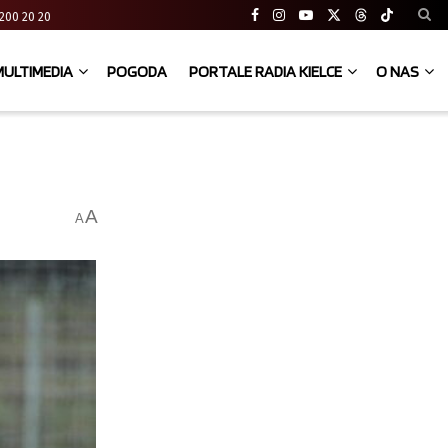
41 200 20 20
MULTIMEDIA
POGODA
PORTALE RADIA KIELCE
O NAS
A
A