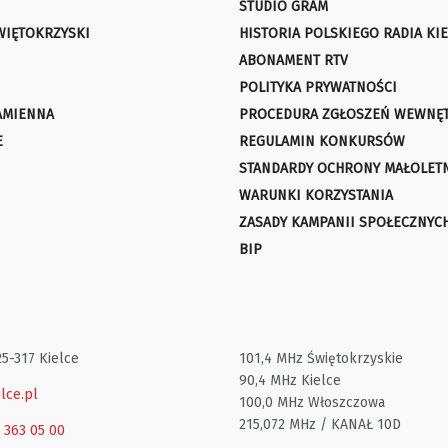
STUDIO GRAM
WIĘTOKRZYSKI
HISTORIA POLSKIEGO RADIA KIE
ABONAMENT RTV
POLITYKA PRYWATNOŚCI
AMIENNA
PROCEDURA ZGŁOSZEŃ WEWNĘ
E
REGULAMIN KONKURSÓW
STANDARDY OCHRONY MAŁOLET
WARUNKI KORZYSTANIA
ZASADY KAMPANII SPOŁECZNYC
BIP
25-317 Kielce
101,4 MHz Świętokrzyskie
90,4 MHz Kielce
lce.pl
100,0 MHz Włoszczowa
215,072 MHz / KANAŁ 10D
1 363 05 00