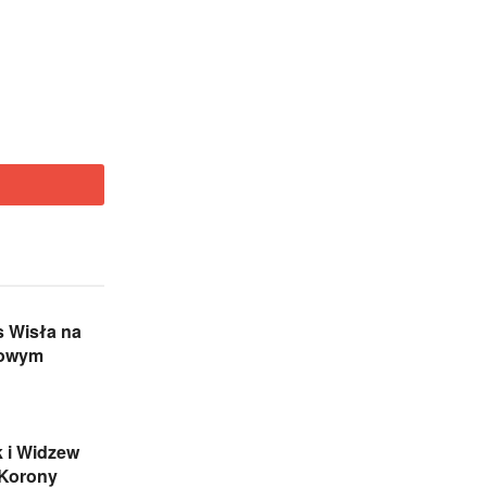
s Wisła na
gowym
 i Widzew
 Korony