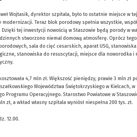
weł Wojtasik, dyrektor szpitala, było to ostatnie miejsce w te
 modernizacji. Teraz blok porodowy spełnia wszystkie, wspó
Dzięki tej inwestycji nowością w Staszowie będą porody w wa
dzinnych stworzono niemal domową atmosferę. Oprócz tego 
 porodowych, sala do cięć cesarskich, aparat USG, stanowiska
giczne, stanowiska do resuscytacji, miejsce dla noworodka 
yczny.
kosztowała 4,7 mln zł. Większość pieniędzy, prawie 3 mln zł p
szałkowskiego Województwa Świętokrzyskiego w Kielcach, w
go Programu Operacyjnego. Starostwo Powiatowe w Staszowi
ln zł, a wkład własny szpitala wyniósł niespełna 200 tys. zł.
z. 12.00.