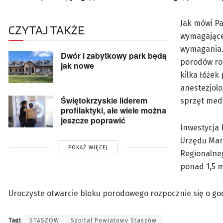
Jak mówi Pa
CZYTAJ TAKŻE
wymagające
wymagania. 
Dwór i zabytkowy park będą
porodów ro
jak nowe
kilka łóżek
anestezjolo
Świętokrzyskie liderem
sprzęt med
profilaktyki, ale wiele można
jeszcze poprawić
Inwestycja 
Urzędu Mar
POKAŻ WIĘCEJ
Regionalne
ponad 1,5 m
Uroczyste otwarcie bloku porodowego rozpocznie się o god
Tagi:
STASZÓW
Szpital Powiatowy Staszów