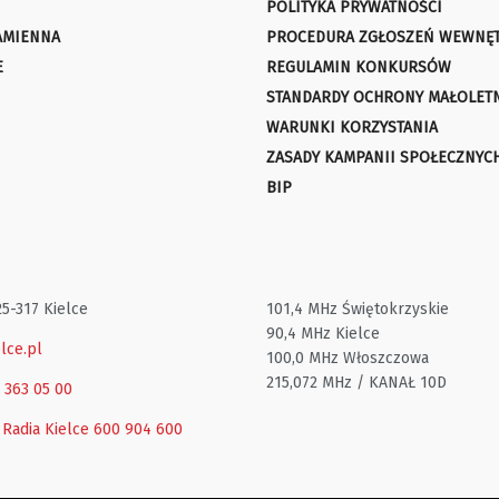
POLITYKA PRYWATNOŚCI
AMIENNA
PROCEDURA ZGŁOSZEŃ WEWNĘ
E
REGULAMIN KONKURSÓW
STANDARDY OCHRONY MAŁOLET
WARUNKI KORZYSTANIA
ZASADY KAMPANII SPOŁECZNYC
BIP
25-317 Kielce
101,4 MHz Świętokrzyskie
90,4 MHz Kielce
lce.pl
100,0 MHz Włoszczowa
215,072 MHz / KANAŁ 10D
1 363 05 00
 Radia Kielce
600 904 600