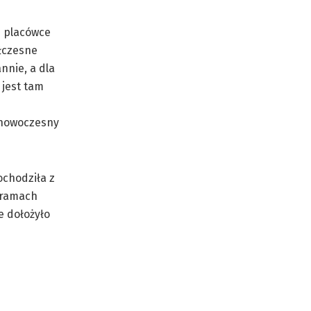
j placówce
łczesne
nnie, a dla
jest tam
i nowoczesny
ochodziła z
 ramach
e dołożyło