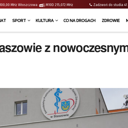
 | 100,00 MHz Włoszczowa
M10D 215,072 MHz
Zadzwoń do studia 
IAT
SPORT
KULTURA
CO NA DROGACH
ZDROWIE
Staszowie z nowoczesny