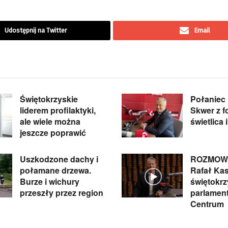
Udostępnij na Twitter
Email
Świętokrzyskie
Połaniec 
liderem profilaktyki,
Skwer z f
ale wiele można
świetlica 
jeszcze poprawić
Uszkodzone dachy i
ROZMOWA
połamane drzewa.
Rafał Kas
Burze i wichury
świętokrz
przeszły przez region
parlament
Centrum