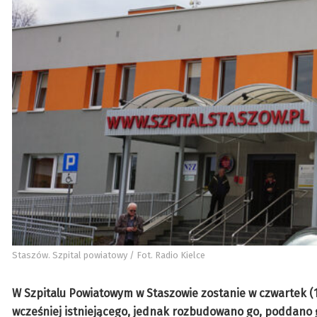
Staszów. Szpital powiatowy / Fot. Radio Kielce
W Szpitalu Powiatowym w Staszowie zostanie w czwartek (
wcześniej istniejącego, jednak rozbudowano go, poddano