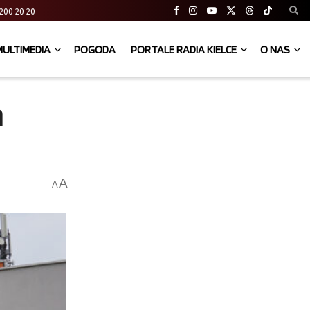
41 200 20 20
MULTIMEDIA
POGODA
PORTALE RADIA KIELCE
O NAS
m
A
A