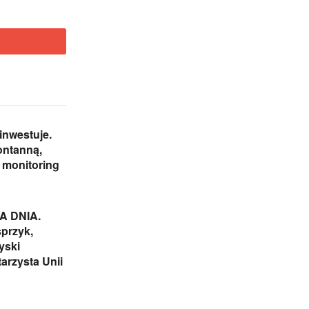
inwestuje.
ontanną,
i monitoring
 DNIA.
przyk,
yski
arzysta Unii