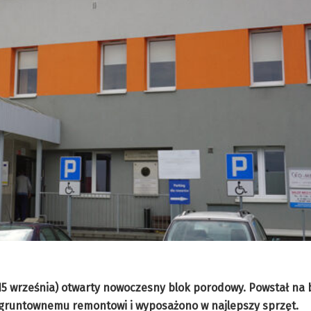
15 września) otwarty nowoczesny blok porodowy. Powstał na 
 gruntownemu remontowi i wyposażono w najlepszy sprzęt.