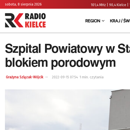
sobota, 8 sierpnia 2026
101,4 MHz | 90,4 Kielce
REGION
KRAJ / ŚW
Szpital Powiatowy w 
blokiem porodowym
1 min. czytania
Grażyna Szlęzak-Wójcik
2022-09-15 07:54