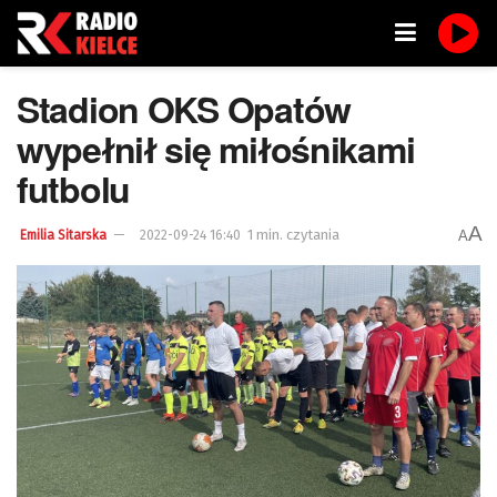
Stadion OKS Opatów
wypełnił się miłośnikami
futbolu
A
1 min. czytania
A
Emilia Sitarska
2022-09-24 16:40