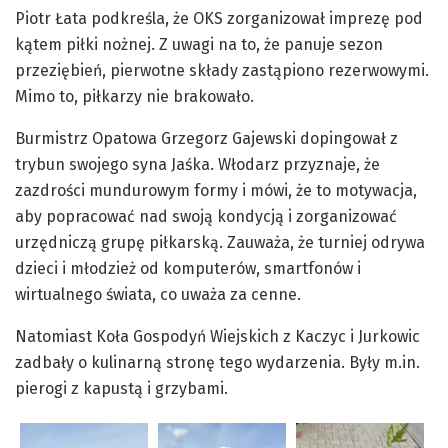
Piotr Łata podkreśla, że OKS zorganizował imprezę pod
kątem piłki nożnej. Z uwagi na to, że panuje sezon
przeziębień, pierwotne składy zastąpiono rezerwowymi.
Mimo to, piłkarzy nie brakowało.
Burmistrz Opatowa Grzegorz Gajewski dopingował z
trybun swojego syna Jaśka. Włodarz przyznaje, że
zazdrości mundurowym formy i mówi, że to motywacja,
aby popracować nad swoją kondycją i zorganizować
urzędniczą grupę piłkarską. Zauważa, że turniej odrywa
dzieci i młodzież od komputerów, smartfonów i
wirtualnego świata, co uważa za cenne.
Natomiast Koła Gospodyń Wiejskich z Kaczyc i Jurkowic
zadbały o kulinarną stronę tego wydarzenia. Były m.in.
pierogi z kapustą i grzybami.