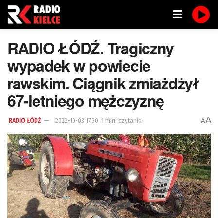
RADIO ŁÓDŹ. Tragiczny
wypadek w powiecie
rawskim. Ciągnik zmiażdżył
67-letniego mężczyznę
A
1 min. czytania
A
RADIO ŁÓDŹ
2022-10-03 17:30