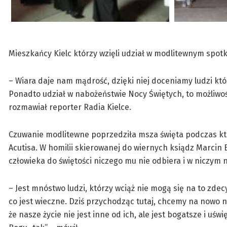
Mieszkańcy Kielc którzy wzięli udział w modlitewnym spotk
– Wiara daje nam mądrość, dzięki niej doceniamy ludzi któ
Ponadto udział w nabożeństwie Nocy Świętych, to możliwość
rozmawiał reporter Radia Kielce.
Czuwanie modlitewne poprzedziła msza święta podczas któ
Acutisa. W homilii skierowanej do wiernych ksiądz Marcin 
człowieka do świętości niczego mu nie odbiera i w niczym n
– Jest mnóstwo ludzi, którzy wciąż nie mogą się na to zdec
co jest wieczne. Dziś przychodząc tutaj, chcemy na nowo na
że nasze życie nie jest inne od ich, ale jest bogatsze i 