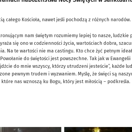
ścią całego Kościoła, nawet jeśli pochodzą z różnych narodów.
tronującym nam świętym rozumiemy lepiej to nasze, ludzkie 
Wyraża się ono w codzienności życia, wartościach dobra, szacun
a. Na te wartości nie ma castingu. Kto chce żyć pełnym ide
 Powołanie do świętości jest powszechne. Tak jak w Ewangeli
yjdźcie do mnie wszyscy, którzy utrudzeni jesteście”, każde lud
czone pewnym trudem i wyzwaniem. Myślę, że święci są naszy
 które nas wznoszą ku Bogu, który jest miłością – podkreśla.