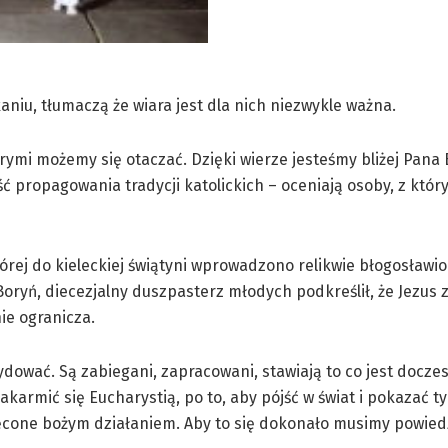
aniu, tłumaczą że wiara jest dla nich niezwykle ważna.
rymi możemy się otaczać. Dzięki wierze jesteśmy bliżej Pana 
 propagowania tradycji katolickich – oceniają osoby, z któr
rej do kieleckiej świątyni wprowadzono relikwie błogosławi
Boryń, diecezjalny duszpasterz młodych podkreślił, że Jezus 
ie ogranicza.
ydować. Są zabiegani, zapracowani, stawiają to co jest docze
karmić się Eucharystią, po to, aby pójść w świat i pokazać t
uświęcone bożym działaniem. Aby to się dokonało musimy powie