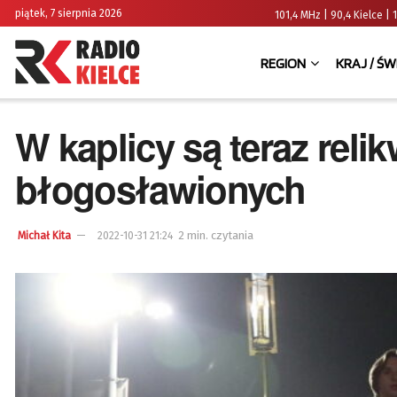
piątek, 7 sierpnia 2026
101,4 MHz | 90,4 Kielce
REGION
KRAJ / ŚW
W kaplicy są teraz reli
błogosławionych
2 min. czytania
Michał Kita
2022-10-31 21:24