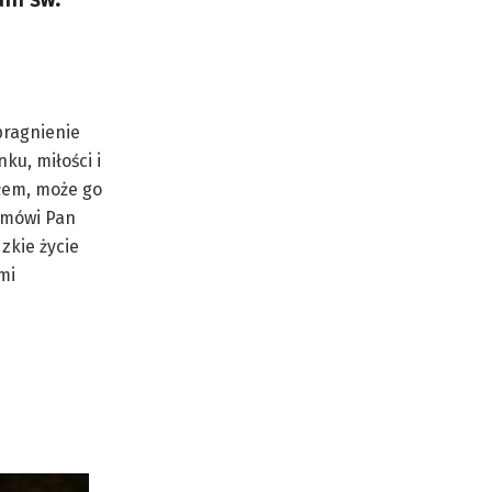
pragnienie
ku, miłości i
ałem, może go
i mówi Pan
zkie życie
mi