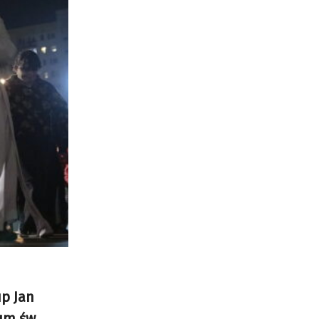
up Jan
um św.