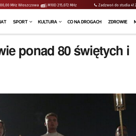
 | 100,00 MHz Włoszczowa
M10D 215,072 MHz
Zadzwoń do studia 
IAT
SPORT
KULTURA
CO NA DROGACH
ZDROWIE
kwie ponad 80 świętych i