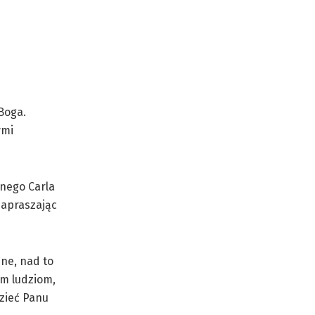
Boga.
ymi
onego Carla
zapraszając
sne, nad to
ym ludziom,
dzieć Panu