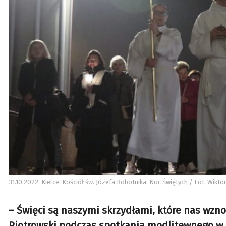
31.10.2022. Kielce. Kościół św. Józefa Robotnika. Noc Świętych / Fot. Wikto
– Święci są naszymi skrzydłami, które nas wznos
Piotrowski podczas spotkania modlitewnego w