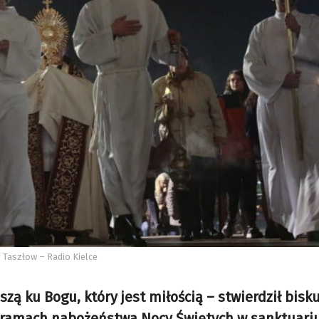
r Taszłow – Radio Kielce
zą ku Bogu, który jest miłością – stwierdził bisk
 ramach nabożeństwa Nocy Świętych w sanktuari