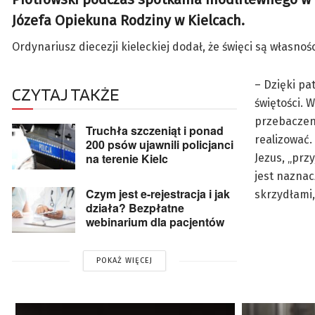
Józefa Opiekuna Rodziny w Kielcach.
Ordynariusz diecezji kieleckiej dodał, że święci są własno
– Dzięki pa
CZYTAJ TAKŻE
świętości. 
przebaczeni
Truchła szczeniąt i ponad
realizować.
200 psów ujawnili policjanci
na terenie Kielc
Jezus, „prz
jest nazna
Czym jest e-rejestracja i jak
skrzydłami,
działa? Bezpłatne
webinarium dla pacjentów
POKAŻ WIĘCEJ