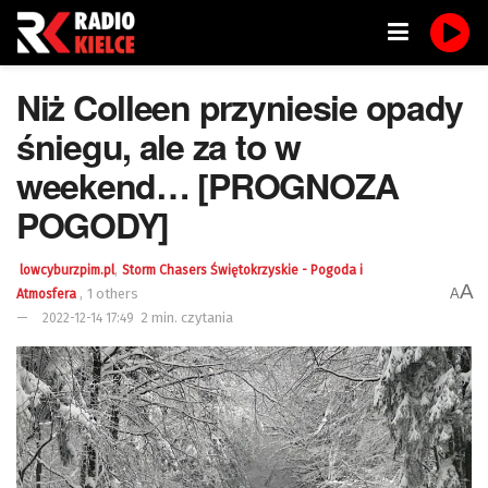
Niż Colleen przyniesie opady
śniegu, ale za to w
weekend… [PROGNOZA
POGODY]
,
lowcyburzpim.pl
Storm Chasers Świętokrzyskie - Pogoda i
A
,
1 others
A
Atmosfera
2 min. czytania
2022-12-14 17:49