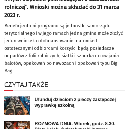
rolniczej”. Wnioski można składać do 31 marca
2023 r.
Beneficjentami programu są jednostki samorządu
terytorialnego i w jego ramach jedna gmina może złożyć
jeden wniosek o dofinansowanie, natomiast
ostatecznymi odbiorcami korzyści będą posiadacze
odpadów z folii rolniczych, siatki i sznurka do owijania
balotów, opakowań po nawozach i opakowań typu Big
Bag.
CZYTAJ TAKŻE
Ufunduj dzieciom z pieczy zastępczej
wyprawkę szkolną
ROZMOWA DNIA. Wtorek, godz. 8.30.