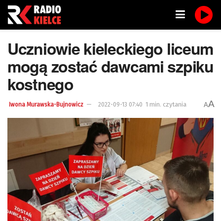
Uczniowie kieleckiego liceum
mogą zostać dawcami szpiku
kostnego
A
1 min. czytania
A
Iwona Murawska-Bujnowicz
2022-09-13 07:40