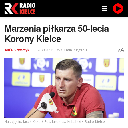
Marzenia piłkarza 50-lecia
Korony Kielce
A
1 min. czytania
A
Rafał Szymczyk
2023-07-11 07:27
Na zdjęciu: Jacek Kiełb / Fot. Jarosław Kubalski - Radio Kielce