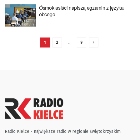
Ósmoklasiści napiszą egzamin z języka
obcego
1
2
…
9
Radio Kielce - największe radio w regionie świętokrzyskim.