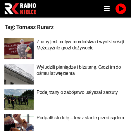
Tag:
Tomasz Rurarz
Znany jest motyw morderstwa i wyniki sekcji.
Mężczyźnie grozi dożywocie
Wyłudzili pieniądze i biżuterię. Grozi im do
ośmiu lat więzienia
Podejrzany o zabójstwo usłyszał zarzuty
Podpalił stodołę – teraz stanie przed sądem