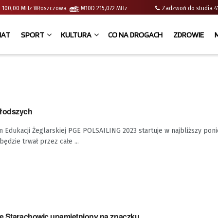
e | 100,00 MHz Włoszczowa
M10D 215,072 MHz
Zadzwoń do studia
IAT
SPORT
KULTURA
CO NA DROGACH
ZDROWIE
młodszych
Edukacji Żeglarskiej PGE POLSAILING 2023 startuje w najbliższy poni
będzie trwał przez całe ...
ze Starachowic upamiętniony na znaczku