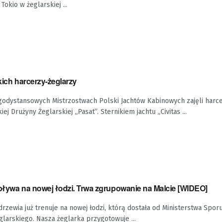
Tokio w żeglarskiej ...
kich harcerzy-żeglarzy
godystansowych Mistrzostwach Polski Jachtów Kabinowych zajęli harc
iej Drużyny Żeglarskiej „Pasat”. Sternikiem jachtu „Civitas ...
 pływa na nowej łodzi. Trwa zgrupowanie na Malcie [WIDEO]
drzewia już trenuje na nowej łodzi, którą dostała od Ministerstwa Spor
larskiego. Nasza żeglarka przygotowuje ...