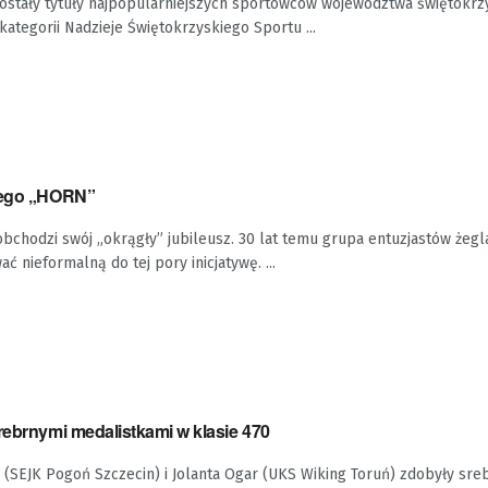
zostały tytuły najpopularniejszych sportowców województwa świętokrz
kategorii Nadzieje Świętokrzyskiego Sportu ...
kiego „HORN”
chodzi swój „okrągły” jubileusz. 30 lat temu grupa entuzjastów żegl
ać nieformalną do tej pory inicjatywę. ...
rebrnymi medalistkami w klasie 470
(SEJK Pogoń Szczecin) i Jolanta Ogar (UKS Wiking Toruń) zdobyły sr