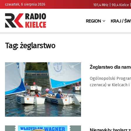
czwartek, 6 sierpnia 2026
101,4 MHz | 90,4 Kielc
REGION
KRAJ / ŚW
Tag:
żeglarstwo
Żeglarstwo dla na
Ogólnopolski Program 
czerwca) w Kielcach i 
Niezwykły żeglarz 