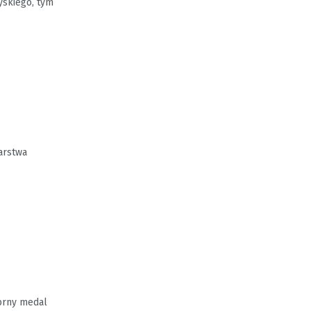
yskiego, tym
arstwa
ebrny medal