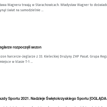
awa Wagnera trwają w Starachowicach. Władysław Wagner to doświadc
nął świat na samodzielnie ...
eglarze rozpoczęli sezon
ezon harcerze-żeglarze z 33. Kieleckiej Drużyny ZHP Pasat. Grupa Reg
iejsce w klasie T-1 ...
azdy Sportu 2021. Nadzieje Świętokrzyskiego Sportu [OGLĄDA