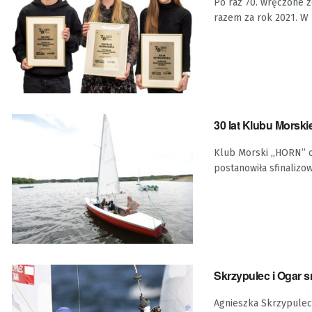
Po raz 70. wręczone 
razem za rok 2021. W 
30 lat Klubu Mors
Klub Morski „HORN” ob
postanowiła sfinalizow
Skrzypulec i Ogar s
Agnieszka Skrzypulec 