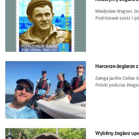
Władysław Wagner, żeg
Podróżował sześć i pół
Harcerze-żeglarze z
Załoga jachtu Civitas 
Polski podczas Długod
Wybitny żeglarz up