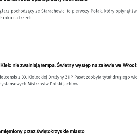
larz pochodzący ze Starachowic, to pierwszy Polak, który opłynął świ
 roku na trzech ...
 Kielc nie zwalniają tempa. Świetny występ na zalewie we Włoc
Kielcensis z 33. Kieleckiej Drużyny ZHP Pasat zdobyła tytuł drugiego wi
ystansowych Mistrzostw Polski Jachtów ...
amiętniony przez świętokrzyskie miasto