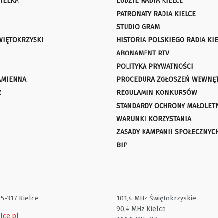
IELKA
LUDZIE RADIA KIELCE
PATRONATY RADIA KIELCE
STUDIO GRAM
WIĘTOKRZYSKI
HISTORIA POLSKIEGO RADIA KIE
ABONAMENT RTV
POLITYKA PRYWATNOŚCI
AMIENNA
PROCEDURA ZGŁOSZEŃ WEWNĘ
E
REGULAMIN KONKURSÓW
STANDARDY OCHRONY MAŁOLET
WARUNKI KORZYSTANIA
ZASADY KAMPANII SPOŁECZNYC
BIP
25-317 Kielce
101,4 MHz Świętokrzyskie
90,4 MHz Kielce
lce.pl