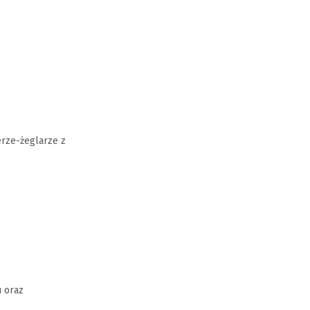
erze-żeglarze z
u oraz