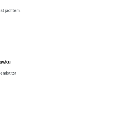
at jachtem.
ławku
cemistrza