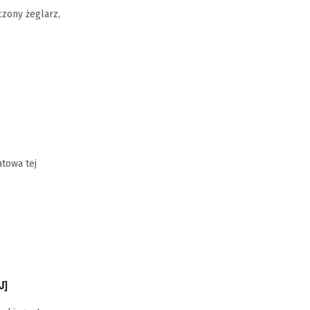
zony żeglarz,
atowa tej
J]