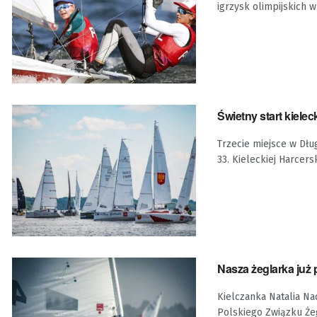
igrzysk olimpijskich w 
Świetny start kielec
Trzecie miejsce w Dłu
33. Kieleckiej Harcersk
Nasza żeglarka już
Kielczanka Natalia Na
Polskiego Związku Żeg