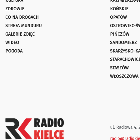
KULTURA
KAZIMIERZA-W
ZDROWIE
KOŃSKIE
CO NA DROGACH
OPATÓW
STREFA MUNDURU
OSTROWIEC-Ś
GALERIE ZDJĘĆ
PIŃCZÓW
WIDEO
SANDOMIERZ
POGODA
SKARŻYSKO-K
STARACHOWIC
STASZÓW
WŁOSZCZOWA
ul. Radiowa 4, 
radio@radiokie