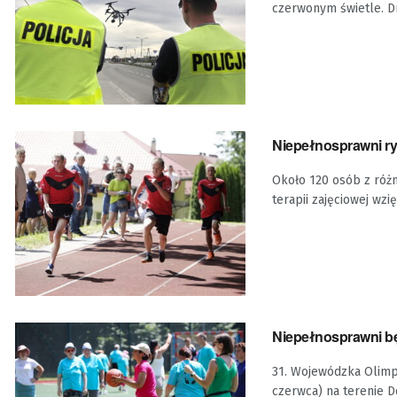
czerwonym świetle. Dr
Niepełnosprawni ryw
Około 120 osób z róż
terapii zajęciowej wzięł
Niepełnosprawni b
31. Wojewódzka Olimp
czerwca) na terenie 