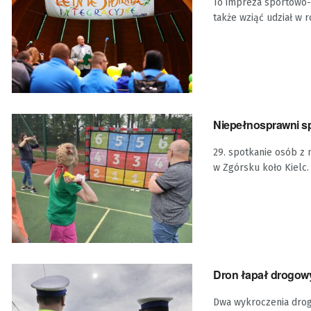
To impreza sportowo-
także wziąć udział w
Niepełnosprawni sp
29. spotkanie osób z
w Zgórsku koło Kielc.
Dron łapał drogow
Dwa wykroczenia drogo