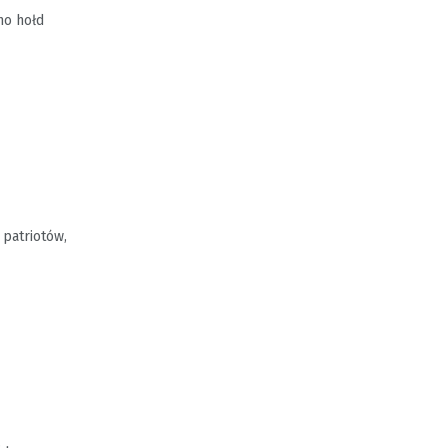
no hołd
 patriotów,