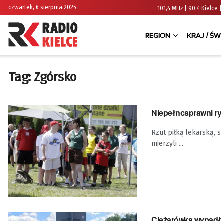
czwartek, 6 sierpnia 2026
101,4 MHz | 90,4 Kielc
REGION
KRAJ / ŚW
Tag:
Zgórsko
Niepełnosprawni ry
Rzut piłką lekarską, 
mierzyli ...
Ciężarówka wypadła 