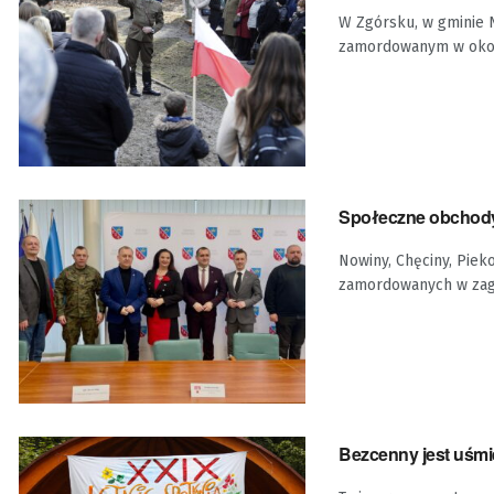
W Zgórsku, w gminie 
zamordowanym w okoli
Społeczne obchody
Nowiny, Chęciny, Piek
zamordowanych w zagór
Bezcenny jest uśmi