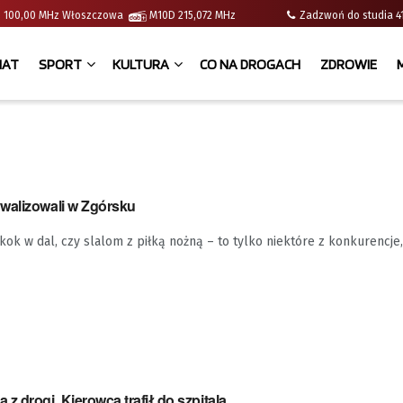
e | 100,00 MHz Włoszczowa
M10D 215,072 MHz
Zadzwoń do studia
IAT
SPORT
KULTURA
CO NA DROGACH
ZDROWIE
walizowali w Zgórsku
skok w dal, czy slalom z piłką nożną – to tylko niektóre z konkurencje
z drogi. Kierowca trafił do szpitala