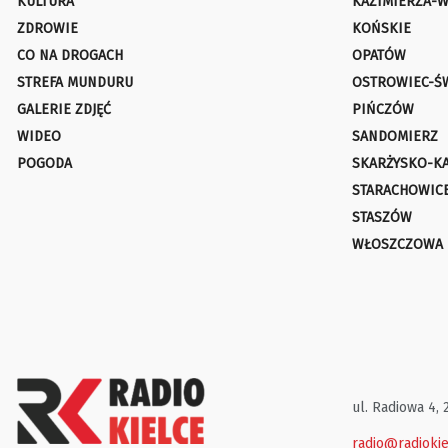
KULTURA
KAZIMIERZA-W
ZDROWIE
KOŃSKIE
CO NA DROGACH
OPATÓW
STREFA MUNDURU
OSTROWIEC-Ś
GALERIE ZDJĘĆ
PIŃCZÓW
WIDEO
SANDOMIERZ
POGODA
SKARŻYSKO-K
STARACHOWIC
STASZÓW
WŁOSZCZOWA
ul. Radiowa 4, 
radio@radiokie