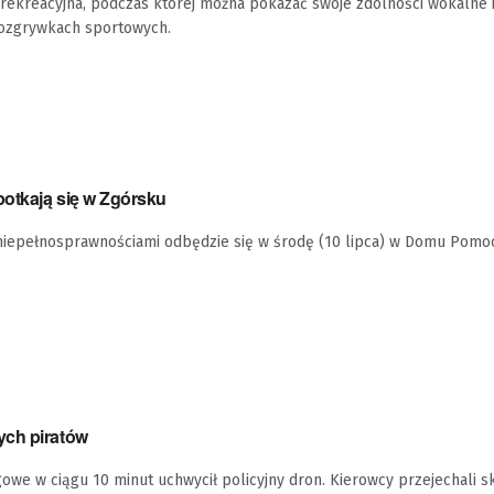
rekreacyjna, podczas której można pokazać swoje zdolności wokalne i
 rozgrywkach sportowych.
otkają się w Zgórsku
 niepełnosprawnościami odbędzie się w środę (10 lipca) w Domu Pomo
ych piratów
we w ciągu 10 minut uchwycił policyjny dron. Kierowcy przejechali s