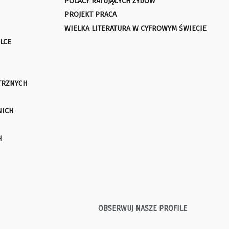
POLACY RATUJĄCYCH ŻYDÓW
PROJEKT PRACA
WIELKA LITERATURA W CYFROWYM ŚWIECIE
LCE
TRZNYCH
NICH
H
OBSERWUJ NASZE PROFILE