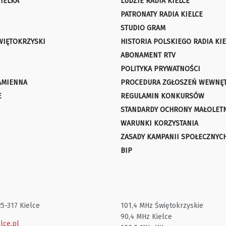
IELKA
LUDZIE RADIA KIELCE
PATRONATY RADIA KIELCE
STUDIO GRAM
WIĘTOKRZYSKI
HISTORIA POLSKIEGO RADIA KIE
ABONAMENT RTV
POLITYKA PRYWATNOŚCI
AMIENNA
PROCEDURA ZGŁOSZEŃ WEWNĘ
E
REGULAMIN KONKURSÓW
STANDARDY OCHRONY MAŁOLET
WARUNKI KORZYSTANIA
ZASADY KAMPANII SPOŁECZNYC
BIP
25-317 Kielce
101,4 MHz Świętokrzyskie
90,4 MHz Kielce
lce.pl