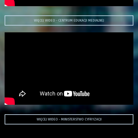
WIĘCEJ WIDEO - CENTRUM EDUKACJI MEDIALNEJ
WIĘCEJ WIDEO - MINISTERSTWO CYFRYZACJI