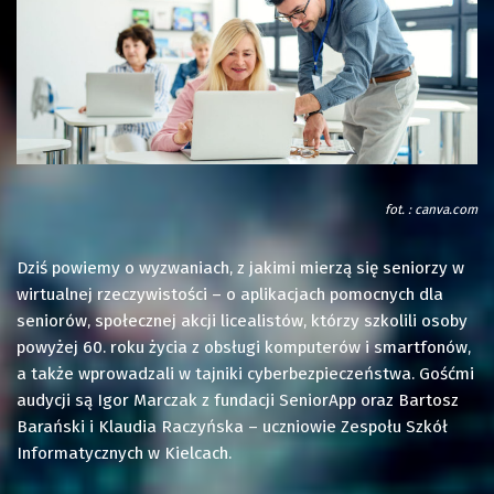
fot. : canva.com
Dziś powiemy o wyzwaniach, z jakimi mierzą się seniorzy w
wirtualnej rzeczywistości – o aplikacjach pomocnych dla
seniorów, społecznej akcji licealistów, którzy szkolili osoby
powyżej 60. roku życia z obsługi komputerów i smartfonów,
a także wprowadzali w tajniki cyberbezpieczeństwa. Gośćmi
audycji są Igor Marczak z fundacji SeniorApp oraz Bartosz
Barański i Klaudia Raczyńska – uczniowie Zespołu Szkół
Informatycznych w Kielcach.