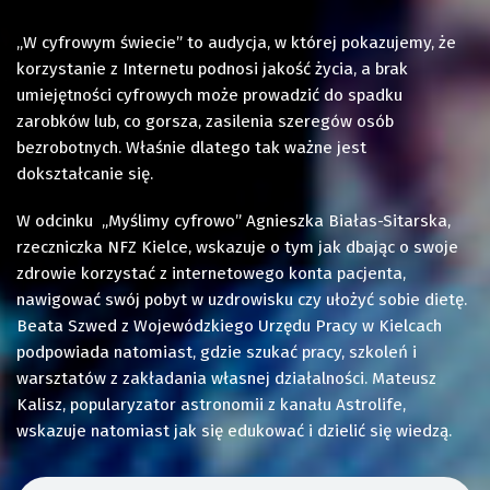
„W cyfrowym świecie” to audycja, w której pokazujemy, że
korzystanie z Internetu podnosi jakość życia, a brak
umiejętności cyfrowych może prowadzić do spadku
zarobków lub, co gorsza, zasilenia szeregów osób
bezrobotnych. Właśnie dlatego tak ważne jest
dokształcanie się.
W odcinku „Myślimy cyfrowo” Agnieszka Białas-Sitarska,
rzeczniczka NFZ Kielce, wskazuje o tym jak dbając o swoje
zdrowie korzystać z internetowego konta pacjenta,
nawigować swój pobyt w uzdrowisku czy ułożyć sobie dietę.
Beata Szwed z Wojewódzkiego Urzędu Pracy w Kielcach
podpowiada natomiast, gdzie szukać pracy, szkoleń i
warsztatów z zakładania własnej działalności. Mateusz
Kalisz, popularyzator astronomii z kanału Astrolife,
wskazuje natomiast jak się edukować i dzielić się wiedzą.