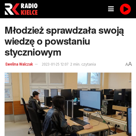
Młodzież sprawdzała swoją
wiedzę o powstaniu
styczniowym
A
2 min. czytania
A
Ewelina Walczak
2023-01-25 12:07