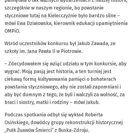
pamiętała o tak ważnych wydarzeniach z naszej historii,
szczególnie w naszym regionie, bo powstanie
styczniowe tutaj na Kielecczyźnie było bardzo silne –
mówi Ewa Działowska, kierownik edukacji upamiętnienia
OMPiO.
Wśród uczestników konkursu był Jakub Zawada, ze
szkoły im. Jana Pawła II w Piotrowie.
– Zdecydowałem się wziąć udziału w tym konkursie, aby
wygrać. Moją pasją jest historia, a ten turniej jest
ciekawą formą kultywowania pamięci o bohaterach
powstania styczniowego, aby nie zostali zapomniani i
aby być dumnym z tego, że byli i walczyli za wolność, za
braci i siostry, matki i rodziny – mówi Jakub.
Podczas spotkania odbył się wykład Roberta
Osińskiego, dowódcy grupy rekonstrukcji historycznej
„Pułk Żuawów Śmierci” z Buska-Zdroju.