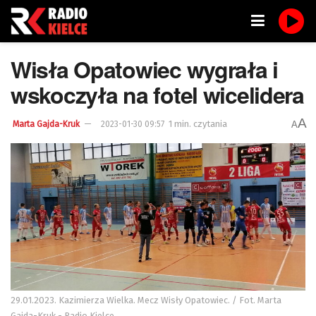
Wisła Opatowiec wygrała i
wskoczyła na fotel wicelidera
A
1 min. czytania
A
Marta Gajda-Kruk
2023-01-30 09:57
29.01.2023. Kazimierza Wielka. Mecz Wisły Opatowiec. / Fot. Marta
Gajda-Kruk - Radio Kielce